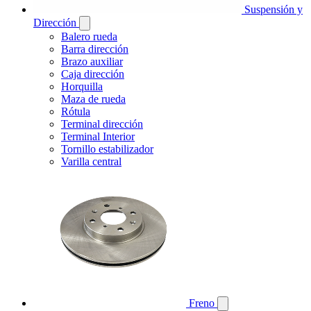
Suspensión y
Dirección
Balero rueda
Barra dirección
Brazo auxiliar
Caja dirección
Horquilla
Maza de rueda
Rótula
Terminal dirección
Terminal Interior
Tornillo estabilizador
Varilla central
Freno