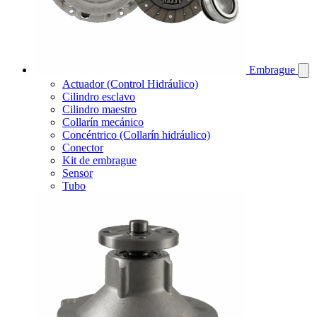
Embrague
Actuador (Control Hidráulico)
Cilindro esclavo
Cilindro maestro
Collarín mecánico
Concéntrico (Collarín hidráulico)
Conector
Kit de embrague
Sensor
Tubo