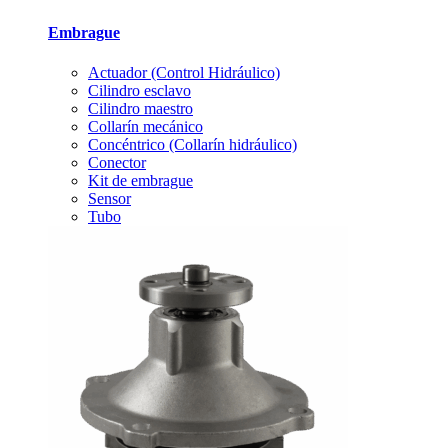
Embrague
Actuador (Control Hidráulico)
Cilindro esclavo
Cilindro maestro
Collarín mecánico
Concéntrico (Collarín hidráulico)
Conector
Kit de embrague
Sensor
Tubo