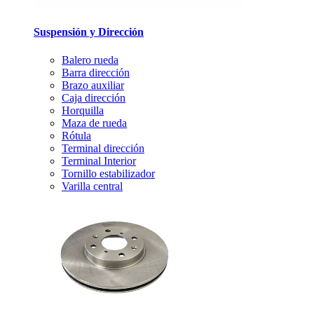
Suspensión y Dirección
Balero rueda
Barra dirección
Brazo auxiliar
Caja dirección
Horquilla
Maza de rueda
Rótula
Terminal dirección
Terminal Interior
Tornillo estabilizador
Varilla central