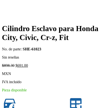
Cilindro Esclavo para Honda
City, Civic, Cr-z, Fit
No. de parte:
SHE-61023
Sin reseñas
Original
Current
$
898.30
$
691.00
price
price
MXN
was:
is:
$898.30.
$691.00.
IVA incluido
Pieza disponible