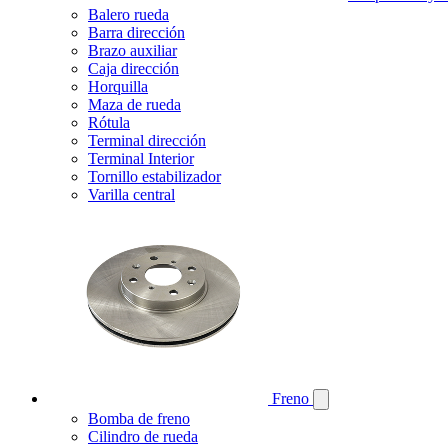
Balero rueda
Barra dirección
Brazo auxiliar
Caja dirección
Horquilla
Maza de rueda
Rótula
Terminal dirección
Terminal Interior
Tornillo estabilizador
Varilla central
Freno
Bomba de freno
Cilindro de rueda