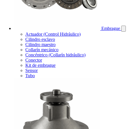
Embrague
Actuador (Control Hidráulico)
Cilindro esclavo
Cilindro maestro
Collarín mecánico
Concéntrico (Collarín hidráulico)
Conector
Kit de embrague
Sensor
Tubo