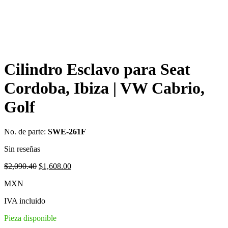
Cilindro Esclavo para Seat
Cordoba, Ibiza | VW Cabrio,
Golf
No. de parte:
SWE-261F
Sin reseñas
Original
Current
$
2,090.40
$
1,608.00
price
price
MXN
was:
is:
$2,090.40.
$1,608.00.
IVA incluido
Pieza disponible