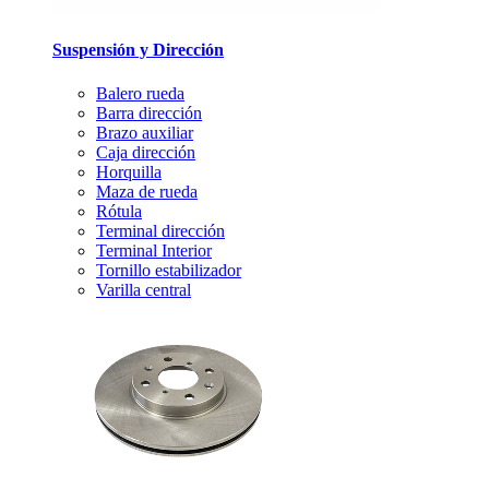
Suspensión y Dirección
Balero rueda
Barra dirección
Brazo auxiliar
Caja dirección
Horquilla
Maza de rueda
Rótula
Terminal dirección
Terminal Interior
Tornillo estabilizador
Varilla central