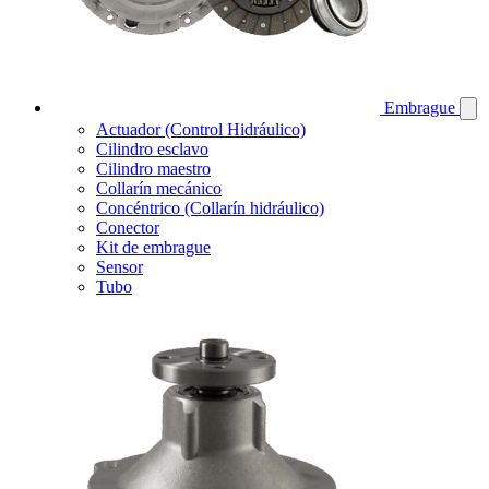
Embrague
Actuador (Control Hidráulico)
Cilindro esclavo
Cilindro maestro
Collarín mecánico
Concéntrico (Collarín hidráulico)
Conector
Kit de embrague
Sensor
Tubo