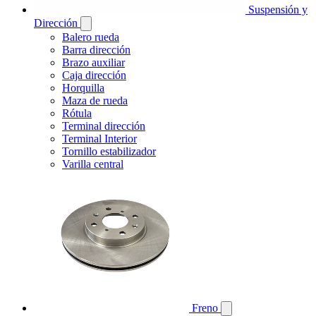
Suspensión y
Dirección
Balero rueda
Barra dirección
Brazo auxiliar
Caja dirección
Horquilla
Maza de rueda
Rótula
Terminal dirección
Terminal Interior
Tornillo estabilizador
Varilla central
Freno