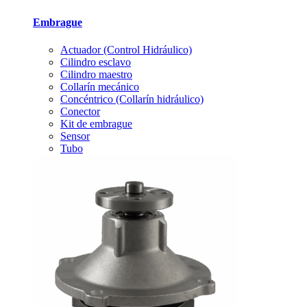
Embrague
Actuador (Control Hidráulico)
Cilindro esclavo
Cilindro maestro
Collarín mecánico
Concéntrico (Collarín hidráulico)
Conector
Kit de embrague
Sensor
Tubo