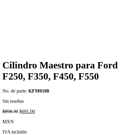
Cilindro Maestro para Ford
F250, F350, F450, F550
No. de parte:
KFM0108
Sin reseñas
Original
Current
$
898.30
$
691.00
price
price
MXN
was:
is:
$898.30.
$691.00.
IVA incluido