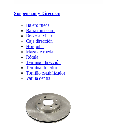
Suspensión y Dirección
Balero rueda
Barra dirección
Brazo auxiliar
Caja dirección
Horquilla
Maza de rueda
Rótula
Terminal dirección
Terminal Interior
Tornillo estabilizador
Varilla central