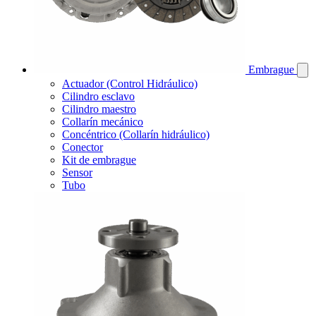
Embrague
Actuador (Control Hidráulico)
Cilindro esclavo
Cilindro maestro
Collarín mecánico
Concéntrico (Collarín hidráulico)
Conector
Kit de embrague
Sensor
Tubo