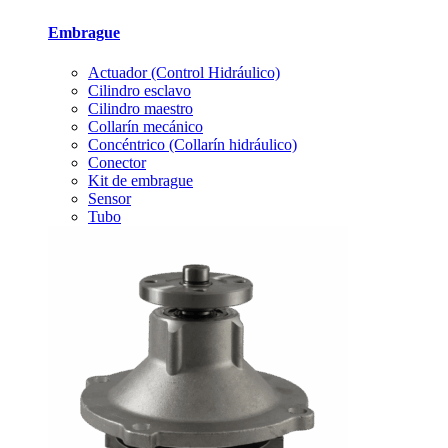
Embrague
Actuador (Control Hidráulico)
Cilindro esclavo
Cilindro maestro
Collarín mecánico
Concéntrico (Collarín hidráulico)
Conector
Kit de embrague
Sensor
Tubo