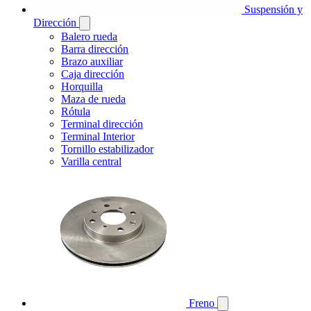
Suspensión y
Dirección
Balero rueda
Barra dirección
Brazo auxiliar
Caja dirección
Horquilla
Maza de rueda
Rótula
Terminal dirección
Terminal Interior
Tornillo estabilizador
Varilla central
Freno