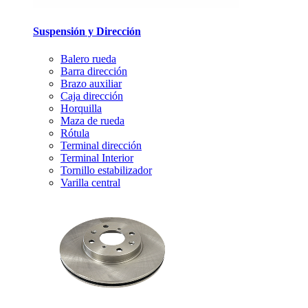
Suspensión y Dirección
Balero rueda
Barra dirección
Brazo auxiliar
Caja dirección
Horquilla
Maza de rueda
Rótula
Terminal dirección
Terminal Interior
Tornillo estabilizador
Varilla central