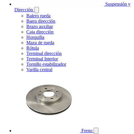
Suspensión y
Dirección
Balero rueda
Barra dirección
Brazo auxiliar
Caja dirección
Horquilla
Maza de rueda
Rótula
Terminal dirección
Terminal Interior
Tornillo estabilizador
Varilla central
Freno