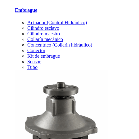
Embrague
Actuador (Control Hidráulico)
Cilindro esclavo
Cilindro maestro
Collarín mecánico
Concéntrico (Collarín hidráulico)
Conector
Kit de embrague
Sensor
Tubo