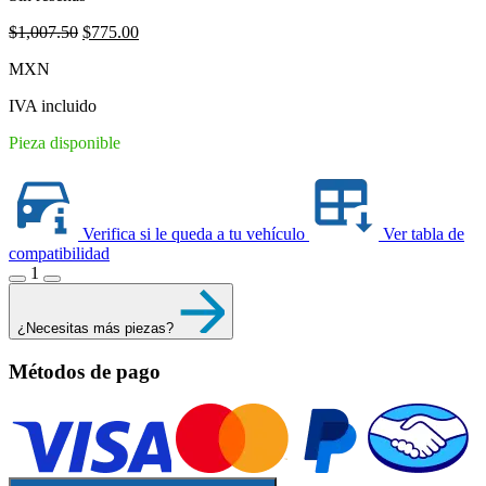
Original
Current
$
1,007.50
$
775.00
price
price
MXN
was:
is:
$1,007.50.
$775.00.
IVA incluido
Pieza disponible
Verifica si le queda a tu vehículo
Ver tabla de
compatibilidad
1
¿Necesitas más piezas?
Métodos de pago