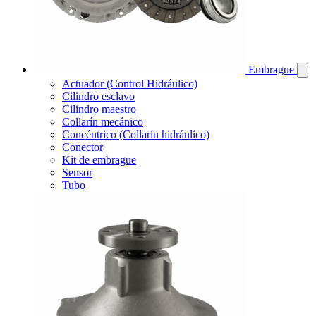
Embrague
Actuador (Control Hidráulico)
Cilindro esclavo
Cilindro maestro
Collarín mecánico
Concéntrico (Collarín hidráulico)
Conector
Kit de embrague
Sensor
Tubo