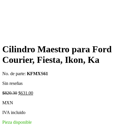
Cilindro Maestro para Ford
Courier, Fiesta, Ikon, Ka
No. de parte:
KFMXS61
Sin reseñas
Original
Current
$
820.30
$
631.00
price
price
MXN
was:
is:
$820.30.
$631.00.
IVA incluido
Pieza disponible