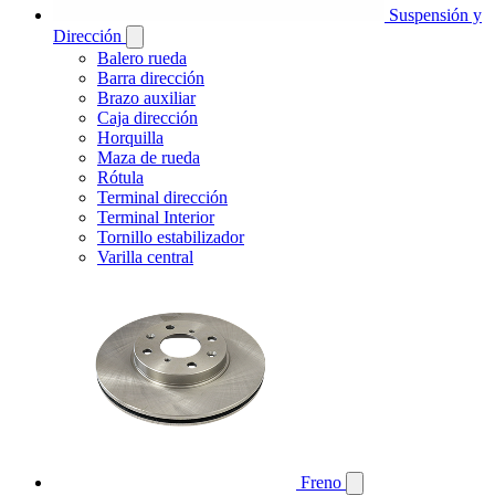
Suspensión y
Dirección
Balero rueda
Barra dirección
Brazo auxiliar
Caja dirección
Horquilla
Maza de rueda
Rótula
Terminal dirección
Terminal Interior
Tornillo estabilizador
Varilla central
Freno