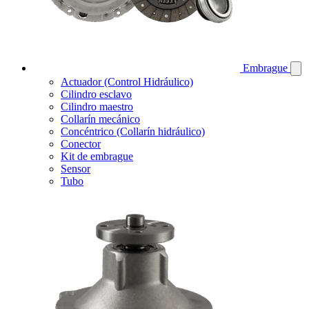
Embrague
Actuador (Control Hidráulico)
Cilindro esclavo
Cilindro maestro
Collarín mecánico
Concéntrico (Collarín hidráulico)
Conector
Kit de embrague
Sensor
Tubo