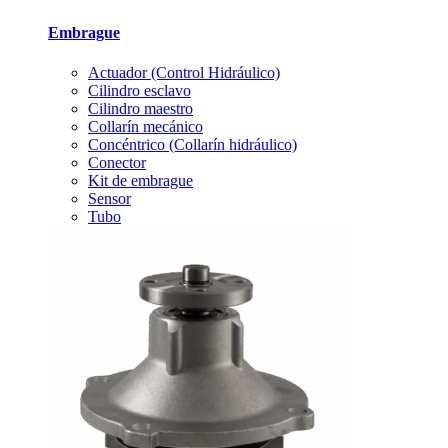
Embrague
Actuador (Control Hidráulico)
Cilindro esclavo
Cilindro maestro
Collarín mecánico
Concéntrico (Collarín hidráulico)
Conector
Kit de embrague
Sensor
Tubo