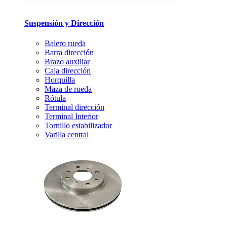
Suspensión y Dirección
Balero rueda
Barra dirección
Brazo auxiliar
Caja dirección
Horquilla
Maza de rueda
Rótula
Terminal dirección
Terminal Interior
Tornillo estabilizador
Varilla central