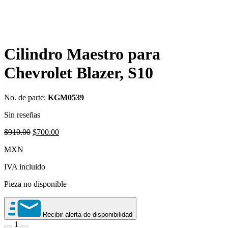
Cilindro Maestro para
Chevrolet Blazer, S10
No. de parte:
KGM0539
Sin reseñas
Original
Current
$
910.00
$
700.00
price
price
MXN
was:
is:
$910.00.
$700.00.
IVA incluido
Pieza no disponible
Recibir alerta de disponibilidad
1