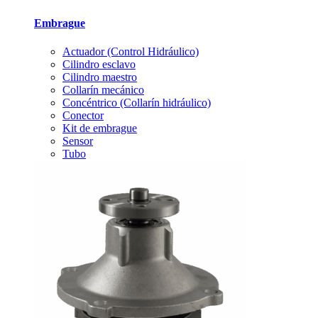
Embrague
Actuador (Control Hidráulico)
Cilindro esclavo
Cilindro maestro
Collarín mecánico
Concéntrico (Collarín hidráulico)
Conector
Kit de embrague
Sensor
Tubo