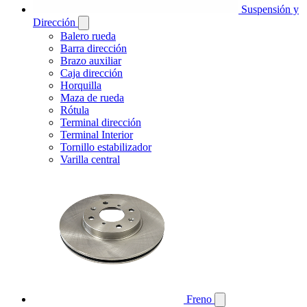
Suspensión y
Dirección
Balero rueda
Barra dirección
Brazo auxiliar
Caja dirección
Horquilla
Maza de rueda
Rótula
Terminal dirección
Terminal Interior
Tornillo estabilizador
Varilla central
Freno