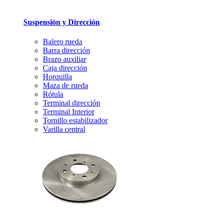
Suspensión y Dirección
Balero rueda
Barra dirección
Brazo auxiliar
Caja dirección
Horquilla
Maza de rueda
Rótula
Terminal dirección
Terminal Interior
Tornillo estabilizador
Varilla central