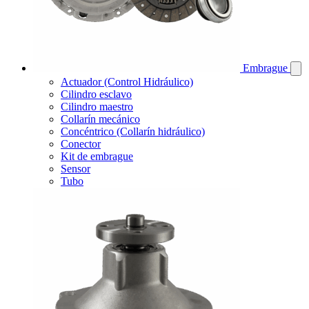
Embrague
Actuador (Control Hidráulico)
Cilindro esclavo
Cilindro maestro
Collarín mecánico
Concéntrico (Collarín hidráulico)
Conector
Kit de embrague
Sensor
Tubo