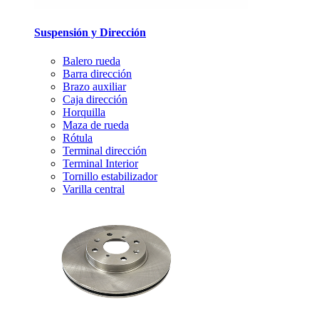
Suspensión y Dirección
Balero rueda
Barra dirección
Brazo auxiliar
Caja dirección
Horquilla
Maza de rueda
Rótula
Terminal dirección
Terminal Interior
Tornillo estabilizador
Varilla central