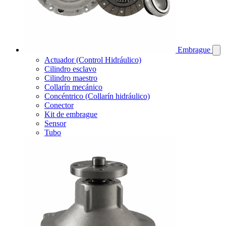
Embrague
Actuador (Control Hidráulico)
Cilindro esclavo
Cilindro maestro
Collarín mecánico
Concéntrico (Collarín hidráulico)
Conector
Kit de embrague
Sensor
Tubo