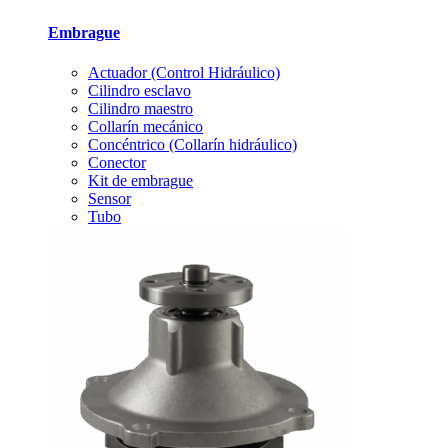
Embrague
Actuador (Control Hidráulico)
Cilindro esclavo
Cilindro maestro
Collarín mecánico
Concéntrico (Collarín hidráulico)
Conector
Kit de embrague
Sensor
Tubo