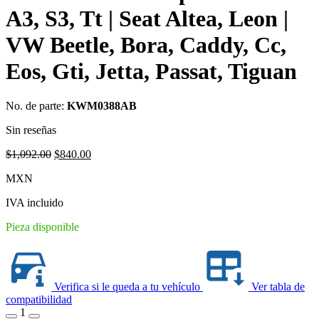
A3, S3, Tt | Seat Altea, Leon |
VW Beetle, Bora, Caddy, Cc,
Eos, Gti, Jetta, Passat, Tiguan
No. de parte:
KWM0388AB
Sin reseñas
Original
Current
$
1,092.00
$
840.00
price
price
MXN
was:
is:
$1,092.00.
$840.00.
IVA incluido
Pieza disponible
Verifica si le queda a tu vehículo
Ver tabla de
compatibilidad
1