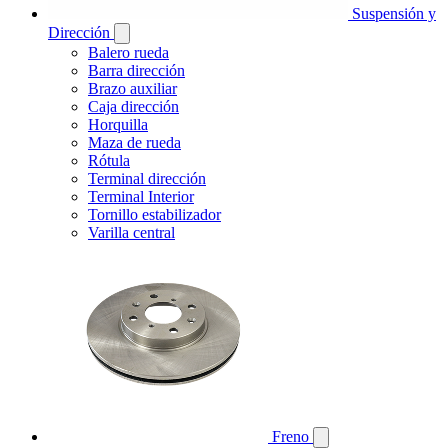
Suspensión y
Dirección
Balero rueda
Barra dirección
Brazo auxiliar
Caja dirección
Horquilla
Maza de rueda
Rótula
Terminal dirección
Terminal Interior
Tornillo estabilizador
Varilla central
Freno