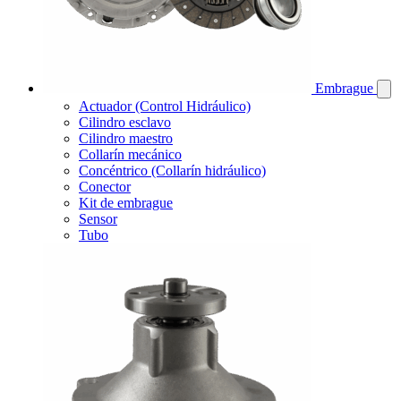
Embrague
Actuador (Control Hidráulico)
Cilindro esclavo
Cilindro maestro
Collarín mecánico
Concéntrico (Collarín hidráulico)
Conector
Kit de embrague
Sensor
Tubo