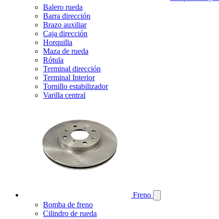
Balero rueda
Barra dirección
Brazo auxiliar
Caja dirección
Horquilla
Maza de rueda
Rótula
Terminal dirección
Terminal Interior
Tornillo estabilizador
Varilla central
Freno
Bomba de freno
Cilindro de rueda