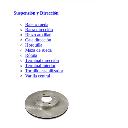
Suspensión y Dirección
Balero rueda
Barra dirección
Brazo auxiliar
Caja dirección
Horquilla
Maza de rueda
Rótula
Terminal dirección
Terminal Interior
Tornillo estabilizador
Varilla central