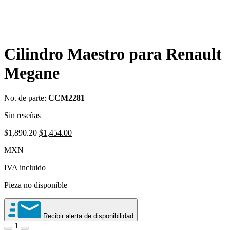
Cilindro Maestro para Renault
Megane
No. de parte:
CCM2281
Sin reseñas
Original
Current
$
1,890.20
$
1,454.00
price
price
MXN
was:
is:
$1,890.20.
$1,454.00.
IVA incluido
Pieza no disponible
Recibir alerta de disponibilidad
1