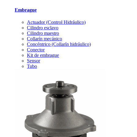
Embrague
Actuador (Control Hidráulico)
Cilindro esclavo
Cilindro maestro
Collarín mecánico
Concéntrico (Collarín hidráulico)
Conector
Kit de embrague
Sensor
Tubo