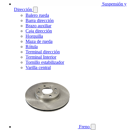
Suspensión y
Dirección
Balero rueda
Barra dirección
Brazo auxiliar
Caja dirección
Horquilla
Maza de rueda
Rótula
Terminal dirección
Terminal Interior
Tornillo estabilizador
Varilla central
Freno