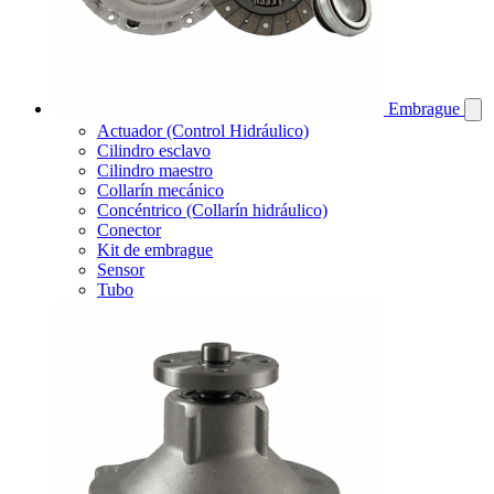
Embrague
Actuador (Control Hidráulico)
Cilindro esclavo
Cilindro maestro
Collarín mecánico
Concéntrico (Collarín hidráulico)
Conector
Kit de embrague
Sensor
Tubo