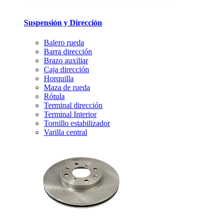
Suspensión y Dirección
Balero rueda
Barra dirección
Brazo auxiliar
Caja dirección
Horquilla
Maza de rueda
Rótula
Terminal dirección
Terminal Interior
Tornillo estabilizador
Varilla central