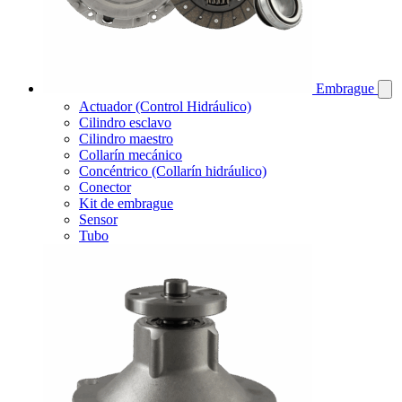
Embrague
Actuador (Control Hidráulico)
Cilindro esclavo
Cilindro maestro
Collarín mecánico
Concéntrico (Collarín hidráulico)
Conector
Kit de embrague
Sensor
Tubo