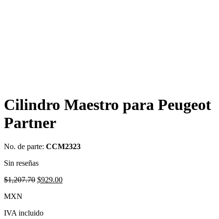
Cilindro Maestro para Peugeot
Partner
No. de parte:
CCM2323
Sin reseñas
Original
Current
$
1,207.70
$
929.00
price
price
MXN
was:
is:
$1,207.70.
$929.00.
IVA incluido