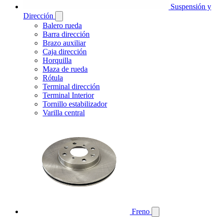
Suspensión y
Dirección
Balero rueda
Barra dirección
Brazo auxiliar
Caja dirección
Horquilla
Maza de rueda
Rótula
Terminal dirección
Terminal Interior
Tornillo estabilizador
Varilla central
Freno