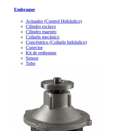
Embrague
Actuador (Control Hidráulico)
Cilindro esclavo
Cilindro maestro
Collarín mecánico
Concéntrico (Collarín hidráulico)
Conector
Kit de embrague
Sensor
Tubo