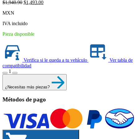
Original
Current
$
1,940.90
$
1,493.00
price
price
MXN
was:
is:
$1,940.90.
$1,493.00.
IVA incluido
Pieza disponible
Verifica si le queda a tu vehículo
Ver tabla de
compatibilidad
1
¿Necesitas más piezas?
Métodos de pago