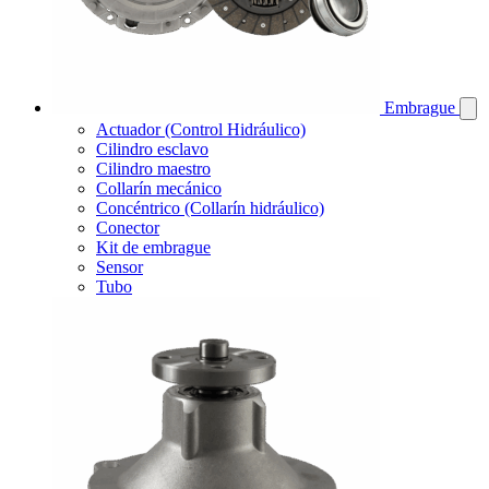
Embrague
Actuador (Control Hidráulico)
Cilindro esclavo
Cilindro maestro
Collarín mecánico
Concéntrico (Collarín hidráulico)
Conector
Kit de embrague
Sensor
Tubo