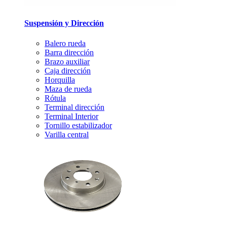
Suspensión y Dirección
Balero rueda
Barra dirección
Brazo auxiliar
Caja dirección
Horquilla
Maza de rueda
Rótula
Terminal dirección
Terminal Interior
Tornillo estabilizador
Varilla central