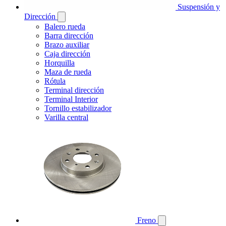
Suspensión y
Dirección
Balero rueda
Barra dirección
Brazo auxiliar
Caja dirección
Horquilla
Maza de rueda
Rótula
Terminal dirección
Terminal Interior
Tornillo estabilizador
Varilla central
Freno