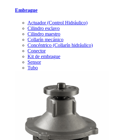
Embrague
Actuador (Control Hidráulico)
Cilindro esclavo
Cilindro maestro
Collarín mecánico
Concéntrico (Collarín hidráulico)
Conector
Kit de embrague
Sensor
Tubo