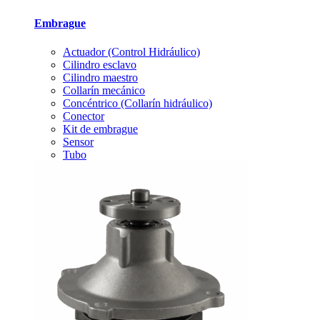
Embrague
Actuador (Control Hidráulico)
Cilindro esclavo
Cilindro maestro
Collarín mecánico
Concéntrico (Collarín hidráulico)
Conector
Kit de embrague
Sensor
Tubo