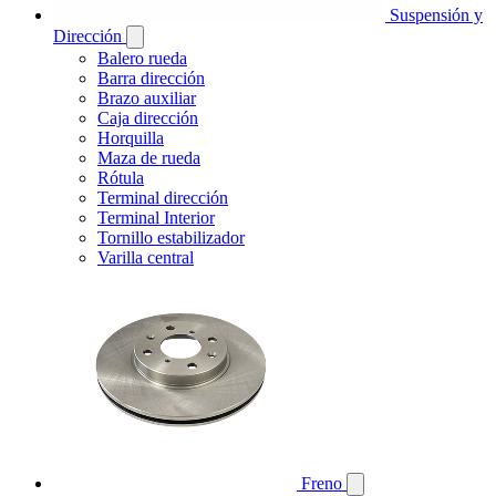
Suspensión y
Dirección
Balero rueda
Barra dirección
Brazo auxiliar
Caja dirección
Horquilla
Maza de rueda
Rótula
Terminal dirección
Terminal Interior
Tornillo estabilizador
Varilla central
Freno