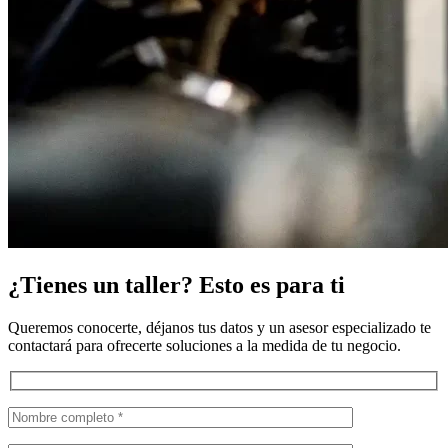
¿Tienes un taller? Esto es para ti
Queremos conocerte, déjanos tus datos y un asesor especializado te
contactará para ofrecerte soluciones a la medida de tu negocio.