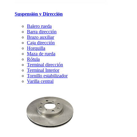
Suspensión y Dirección
Balero rueda
Barra dirección
Brazo auxiliar
Caja dirección
Horquilla
Maza de rueda
Rótula
Terminal dirección
Terminal Interior
Tornillo estabilizador
Varilla central