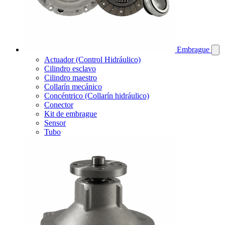
Embrague
Actuador (Control Hidráulico)
Cilindro esclavo
Cilindro maestro
Collarín mecánico
Concéntrico (Collarín hidráulico)
Conector
Kit de embrague
Sensor
Tubo