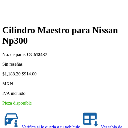
Cilindro Maestro para Nissan
Np300
No. de parte:
CCM2437
Sin reseñas
Original
Current
$
1,188.20
$
914.00
price
price
MXN
was:
is:
$1,188.20.
$914.00.
IVA incluido
Pieza disponible
Verifica si le queda a tu vehículo
Ver tabla de