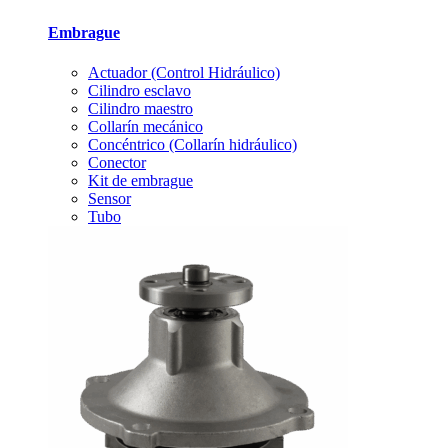
Embrague
Actuador (Control Hidráulico)
Cilindro esclavo
Cilindro maestro
Collarín mecánico
Concéntrico (Collarín hidráulico)
Conector
Kit de embrague
Sensor
Tubo