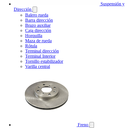
Suspensión y
Dirección
Balero rueda
Barra dirección
Brazo auxiliar
Caja dirección
Horquilla
Maza de rueda
Rótula
Terminal dirección
Terminal Interior
Tornillo estabilizador
Varilla central
Freno