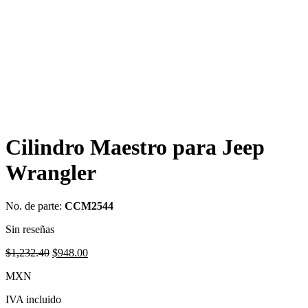
Cilindro Maestro para Jeep
Wrangler
No. de parte:
CCM2544
Sin reseñas
Original
Current
$
1,232.40
$
948.00
price
price
MXN
was:
is:
$1,232.40.
$948.00.
IVA incluido