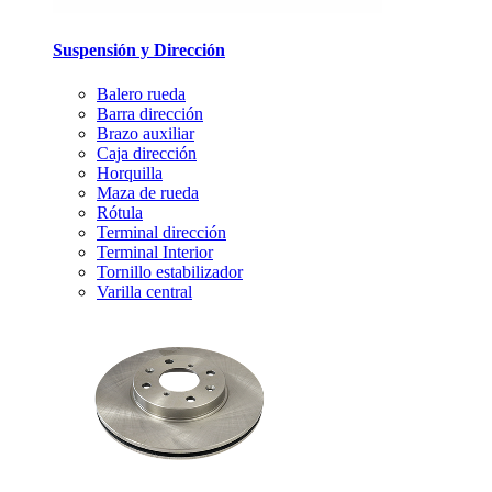
Suspensión y Dirección
Balero rueda
Barra dirección
Brazo auxiliar
Caja dirección
Horquilla
Maza de rueda
Rótula
Terminal dirección
Terminal Interior
Tornillo estabilizador
Varilla central