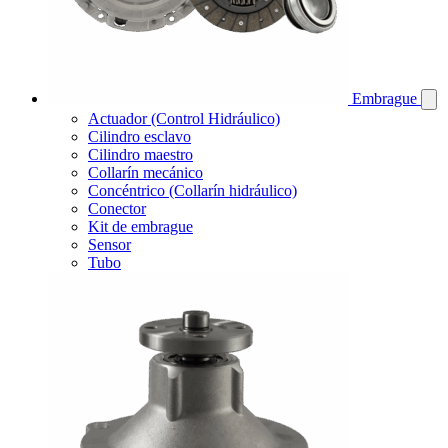
Embrague
Actuador (Control Hidráulico)
Cilindro esclavo
Cilindro maestro
Collarín mecánico
Concéntrico (Collarín hidráulico)
Conector
Kit de embrague
Sensor
Tubo