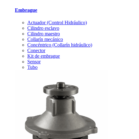
Embrague
Actuador (Control Hidráulico)
Cilindro esclavo
Cilindro maestro
Collarín mecánico
Concéntrico (Collarín hidráulico)
Conector
Kit de embrague
Sensor
Tubo