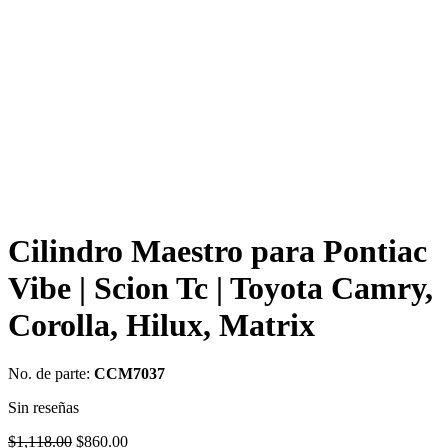
Cilindro Maestro para Pontiac
Vibe | Scion Tc | Toyota Camry,
Corolla, Hilux, Matrix
No. de parte:
CCM7037
Sin reseñas
Original
Current
$
1,118.00
$
860.00