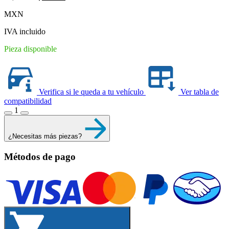
price
price
MXN
was:
is:
$1,118.00.
$860.00.
IVA incluido
Pieza disponible
Verifica si le queda a tu vehículo
Ver tabla de
compatibilidad
1
¿Necesitas más piezas?
Métodos de pago