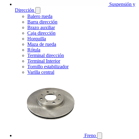
Suspensión y
Dirección
Balero rueda
Barra dirección
Brazo auxiliar
Caja dirección
Horquilla
Maza de rueda
Rótula
Terminal dirección
Terminal Interior
Tornillo estabilizador
Varilla central
Freno