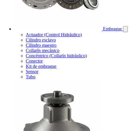
Embrague
Actuador (Control Hidráulico)
Cilindro esclavo
Cilindro maestro
Collarín mecánico
Concéntrico (Collarín hidráulico)
Conector
Kit de embrague
Sensor
Tubo