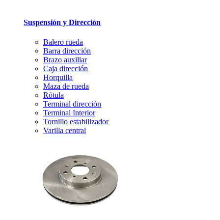
Suspensión y Dirección
Balero rueda
Barra dirección
Brazo auxiliar
Caja dirección
Horquilla
Maza de rueda
Rótula
Terminal dirección
Terminal Interior
Tornillo estabilizador
Varilla central