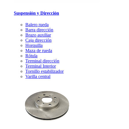
Suspensión y Dirección
Balero rueda
Barra dirección
Brazo auxiliar
Caja dirección
Horquilla
Maza de rueda
Rótula
Terminal dirección
Terminal Interior
Tornillo estabilizador
Varilla central