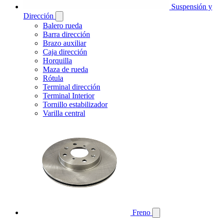
Suspensión y
Dirección
Balero rueda
Barra dirección
Brazo auxiliar
Caja dirección
Horquilla
Maza de rueda
Rótula
Terminal dirección
Terminal Interior
Tornillo estabilizador
Varilla central
Freno