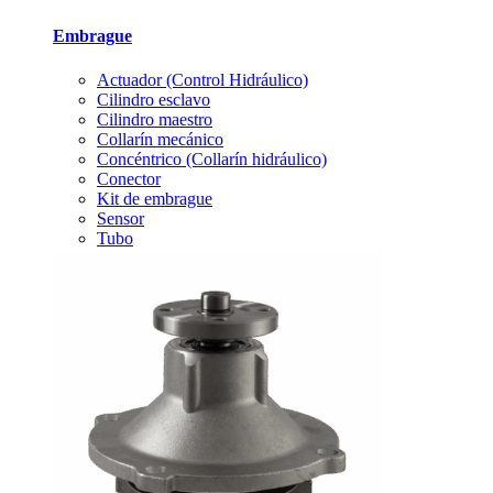
Embrague
Actuador (Control Hidráulico)
Cilindro esclavo
Cilindro maestro
Collarín mecánico
Concéntrico (Collarín hidráulico)
Conector
Kit de embrague
Sensor
Tubo