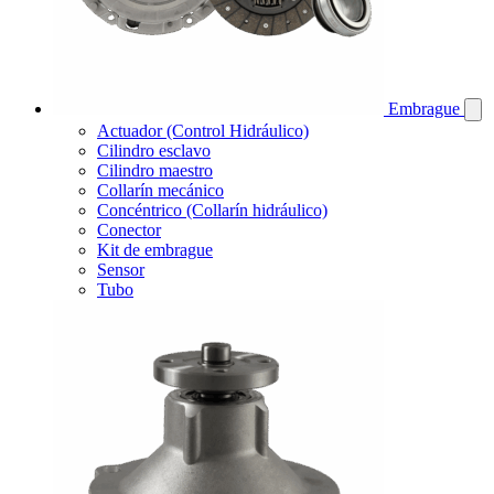
Embrague
Actuador (Control Hidráulico)
Cilindro esclavo
Cilindro maestro
Collarín mecánico
Concéntrico (Collarín hidráulico)
Conector
Kit de embrague
Sensor
Tubo