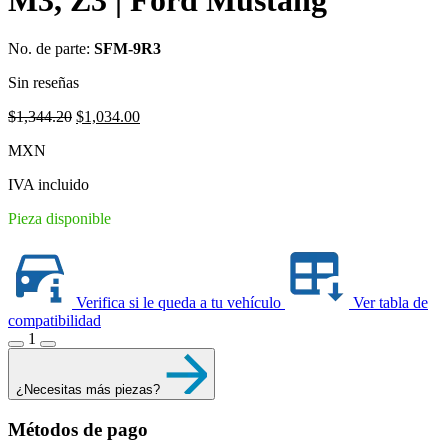
No. de parte:
SFM-9R3
Sin reseñas
Original
Current
$
1,344.20
$
1,034.00
price
price
MXN
was:
is:
$1,344.20.
$1,034.00.
IVA incluido
Pieza disponible
Verifica si le queda a tu vehículo
Ver tabla de
compatibilidad
1
¿Necesitas más piezas?
Métodos de pago