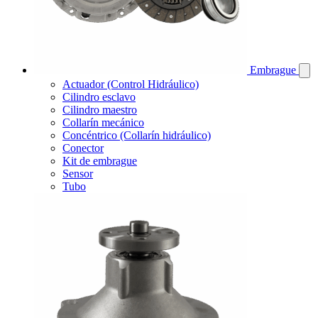
Embrague
Actuador (Control Hidráulico)
Cilindro esclavo
Cilindro maestro
Collarín mecánico
Concéntrico (Collarín hidráulico)
Conector
Kit de embrague
Sensor
Tubo