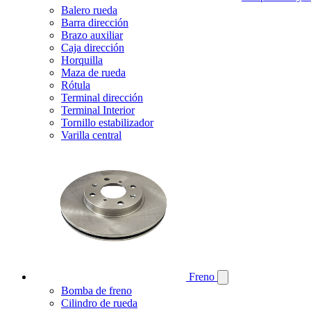
Balero rueda
Barra dirección
Brazo auxiliar
Caja dirección
Horquilla
Maza de rueda
Rótula
Terminal dirección
Terminal Interior
Tornillo estabilizador
Varilla central
Freno
Bomba de freno
Cilindro de rueda