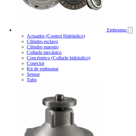
Embrague
Actuador (Control Hidráulico)
Cilindro esclavo
Cilindro maestro
Collarín mecánico
Concéntrico (Collarín hidráulico)
Conector
Kit de embrague
Sensor
Tubo