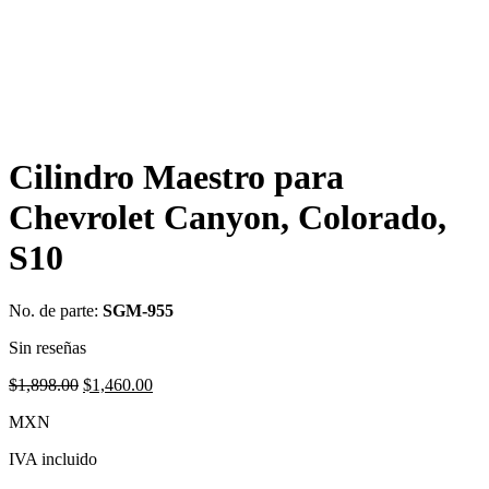
Cilindro Maestro para
Chevrolet Canyon, Colorado,
S10
No. de parte:
SGM-955
Sin reseñas
Original
Current
$
1,898.00
$
1,460.00
price
price
MXN
was:
is:
$1,898.00.
$1,460.00.
IVA incluido