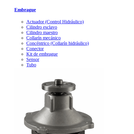
Embrague
Actuador (Control Hidráulico)
Cilindro esclavo
Cilindro maestro
Collarín mecánico
Concéntrico (Collarín hidráulico)
Conector
Kit de embrague
Sensor
Tubo