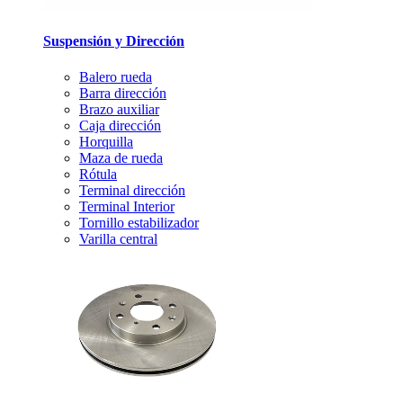
Suspensión y Dirección
Balero rueda
Barra dirección
Brazo auxiliar
Caja dirección
Horquilla
Maza de rueda
Rótula
Terminal dirección
Terminal Interior
Tornillo estabilizador
Varilla central