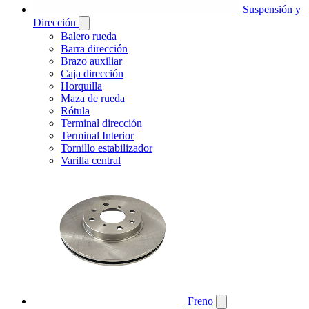
Suspensión y
Dirección
Balero rueda
Barra dirección
Brazo auxiliar
Caja dirección
Horquilla
Maza de rueda
Rótula
Terminal dirección
Terminal Interior
Tornillo estabilizador
Varilla central
Freno