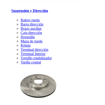
Suspensión y Dirección
Balero rueda
Barra dirección
Brazo auxiliar
Caja dirección
Horquilla
Maza de rueda
Rótula
Terminal dirección
Terminal Interior
Tornillo estabilizador
Varilla central