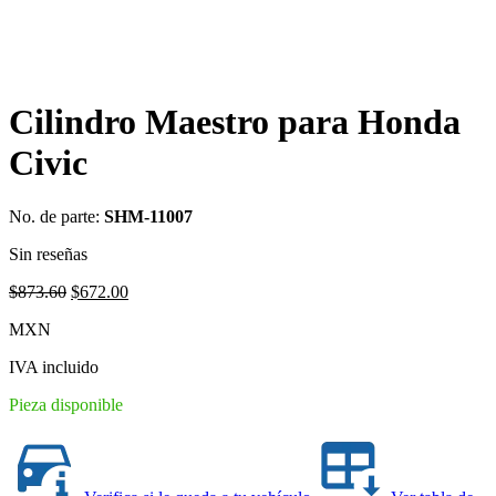
Cilindro Maestro para Honda
Civic
No. de parte:
SHM-11007
Sin reseñas
Original
Current
$
873.60
$
672.00
price
price
MXN
was:
is:
$873.60.
$672.00.
IVA incluido
Pieza disponible