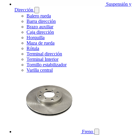
Suspensión y
Dirección
Balero rueda
Barra dirección
Brazo auxiliar
Caja dirección
Horquilla
Maza de rueda
Rótula
Terminal dirección
Terminal Interior
Tornillo estabilizador
Varilla central
Freno