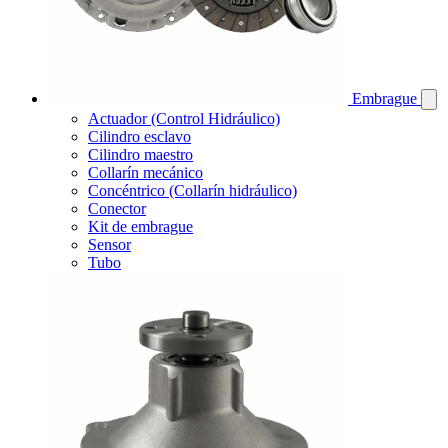
Embrague
Actuador (Control Hidráulico)
Cilindro esclavo
Cilindro maestro
Collarín mecánico
Concéntrico (Collarín hidráulico)
Conector
Kit de embrague
Sensor
Tubo