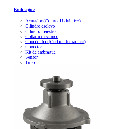
Embrague
Actuador (Control Hidráulico)
Cilindro esclavo
Cilindro maestro
Collarín mecánico
Concéntrico (Collarín hidráulico)
Conector
Kit de embrague
Sensor
Tubo