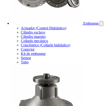
Embrague
Actuador (Control Hidráulico)
Cilindro esclavo
Cilindro maestro
Collarín mecánico
Concéntrico (Collarín hidráulico)
Conector
Kit de embrague
Sensor
Tubo