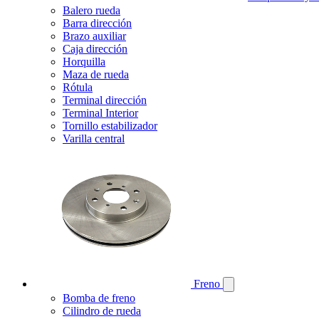
Balero rueda
Barra dirección
Brazo auxiliar
Caja dirección
Horquilla
Maza de rueda
Rótula
Terminal dirección
Terminal Interior
Tornillo estabilizador
Varilla central
Freno
Bomba de freno
Cilindro de rueda