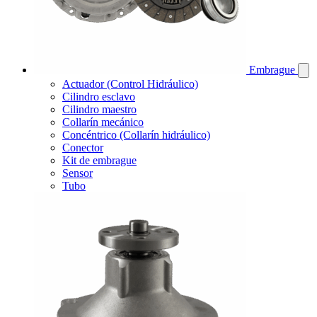
Embrague
Actuador (Control Hidráulico)
Cilindro esclavo
Cilindro maestro
Collarín mecánico
Concéntrico (Collarín hidráulico)
Conector
Kit de embrague
Sensor
Tubo