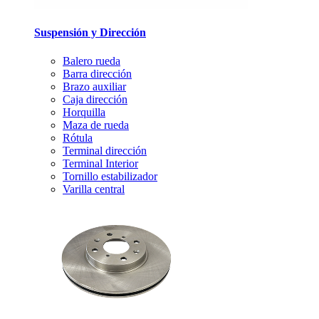
Suspensión y Dirección
Balero rueda
Barra dirección
Brazo auxiliar
Caja dirección
Horquilla
Maza de rueda
Rótula
Terminal dirección
Terminal Interior
Tornillo estabilizador
Varilla central