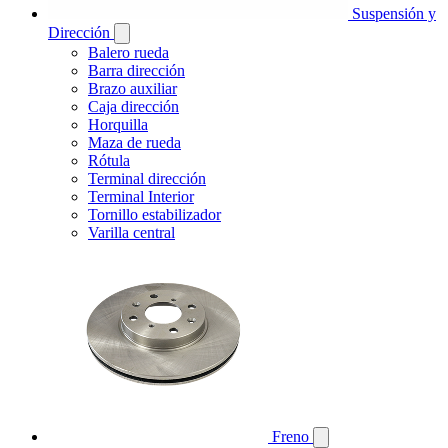
Suspensión y
Dirección
Balero rueda
Barra dirección
Brazo auxiliar
Caja dirección
Horquilla
Maza de rueda
Rótula
Terminal dirección
Terminal Interior
Tornillo estabilizador
Varilla central
Freno