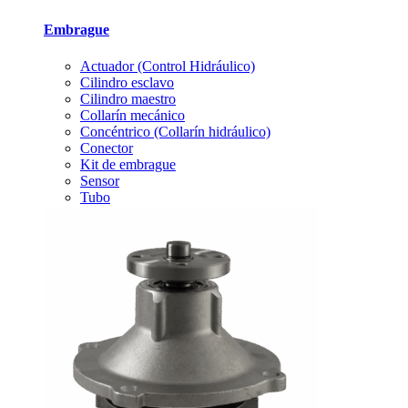
Embrague
Actuador (Control Hidráulico)
Cilindro esclavo
Cilindro maestro
Collarín mecánico
Concéntrico (Collarín hidráulico)
Conector
Kit de embrague
Sensor
Tubo