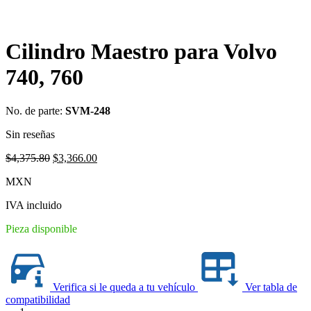
Cilindro Maestro para Volvo
740, 760
No. de parte:
SVM-248
Sin reseñas
Original
Current
$
4,375.80
$
3,366.00
price
price
MXN
was:
is:
$4,375.80.
$3,366.00.
IVA incluido
Pieza disponible
Verifica si le queda a tu vehículo
Ver tabla de
compatibilidad