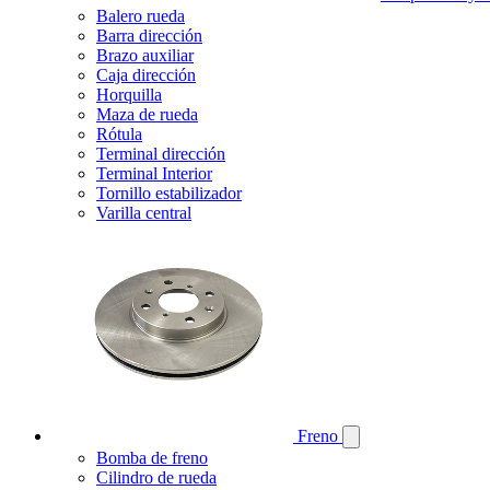
Balero rueda
Barra dirección
Brazo auxiliar
Caja dirección
Horquilla
Maza de rueda
Rótula
Terminal dirección
Terminal Interior
Tornillo estabilizador
Varilla central
Freno
Bomba de freno
Cilindro de rueda