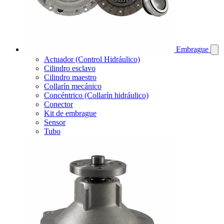
Embrague
Actuador (Control Hidráulico)
Cilindro esclavo
Cilindro maestro
Collarín mecánico
Concéntrico (Collarín hidráulico)
Conector
Kit de embrague
Sensor
Tubo