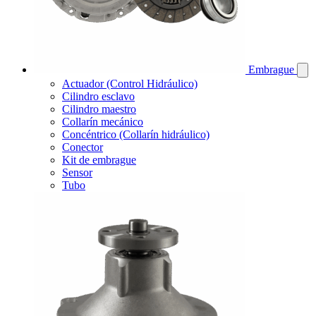
Embrague
Actuador (Control Hidráulico)
Cilindro esclavo
Cilindro maestro
Collarín mecánico
Concéntrico (Collarín hidráulico)
Conector
Kit de embrague
Sensor
Tubo