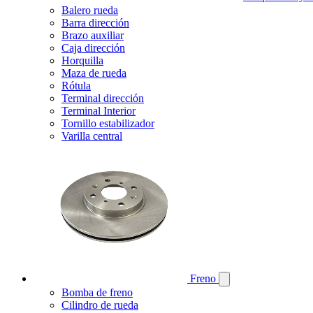
Balero rueda
Barra dirección
Brazo auxiliar
Caja dirección
Horquilla
Maza de rueda
Rótula
Terminal dirección
Terminal Interior
Tornillo estabilizador
Varilla central
Freno
Bomba de freno
Cilindro de rueda