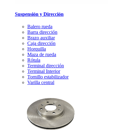
Suspensión y Dirección
Balero rueda
Barra dirección
Brazo auxiliar
Caja dirección
Horquilla
Maza de rueda
Rótula
Terminal dirección
Terminal Interior
Tornillo estabilizador
Varilla central