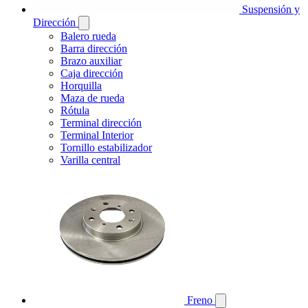
Suspensión y
Dirección
Balero rueda
Barra dirección
Brazo auxiliar
Caja dirección
Horquilla
Maza de rueda
Rótula
Terminal dirección
Terminal Interior
Tornillo estabilizador
Varilla central
Freno