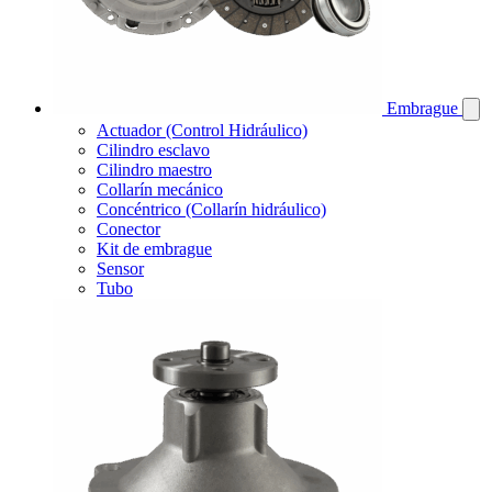
Embrague
Actuador (Control Hidráulico)
Cilindro esclavo
Cilindro maestro
Collarín mecánico
Concéntrico (Collarín hidráulico)
Conector
Kit de embrague
Sensor
Tubo