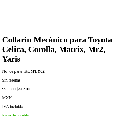
Collarín Mecánico para Toyota
Celica, Corolla, Matrix, Mr2,
Yaris
No. de parte:
KCMTY02
Sin reseñas
Original
Current
$
535.60
$
412.00
price
price
MXN
was:
is:
$535.60.
$412.00.
IVA incluido
Pieza disponible