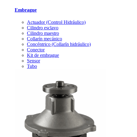
Embrague
Actuador (Control Hidráulico)
Cilindro esclavo
Cilindro maestro
Collarín mecánico
Concéntrico (Collarín hidráulico)
Conector
Kit de embrague
Sensor
Tubo