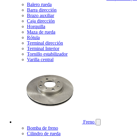
Balero rueda
Barra dirección
Brazo auxiliar
Caja dirección
Horquilla
Maza de rueda
Rótula
Terminal dirección
Terminal Interior
Tornillo estabilizador
Varilla central
Freno
Bomba de freno
Cilindro de rueda