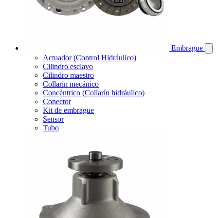
Embrague
Actuador (Control Hidráulico)
Cilindro esclavo
Cilindro maestro
Collarín mecánico
Concéntrico (Collarín hidráulico)
Conector
Kit de embrague
Sensor
Tubo