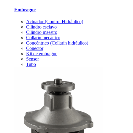
Embrague
Actuador (Control Hidráulico)
Cilindro esclavo
Cilindro maestro
Collarín mecánico
Concéntrico (Collarín hidráulico)
Conector
Kit de embrague
Sensor
Tubo