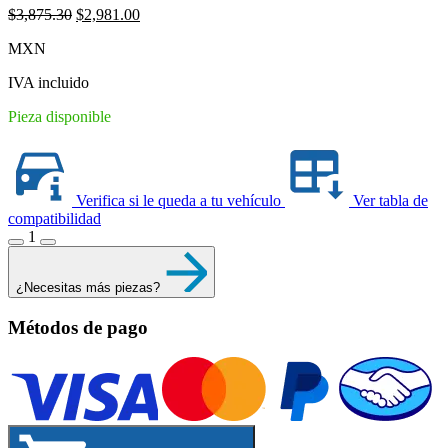
Original
Current
$
3,875.30
$
2,981.00
price
price
MXN
was:
is:
$3,875.30.
$2,981.00.
IVA incluido
Pieza disponible
Verifica si le queda a tu vehículo
Ver tabla de
compatibilidad
1
¿Necesitas más piezas?
Métodos de pago