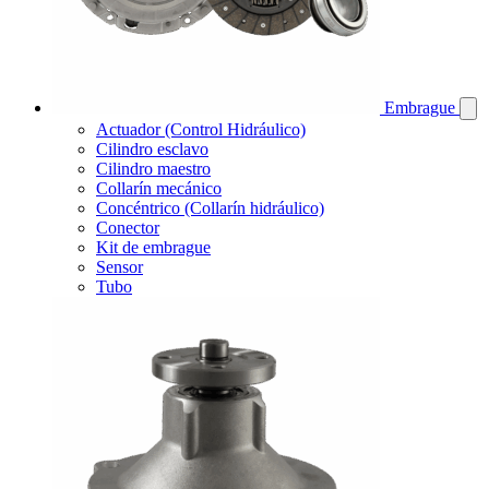
Embrague
Actuador (Control Hidráulico)
Cilindro esclavo
Cilindro maestro
Collarín mecánico
Concéntrico (Collarín hidráulico)
Conector
Kit de embrague
Sensor
Tubo