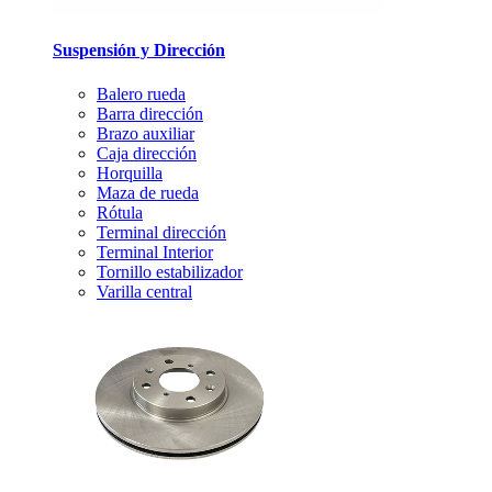
Suspensión y Dirección
Balero rueda
Barra dirección
Brazo auxiliar
Caja dirección
Horquilla
Maza de rueda
Rótula
Terminal dirección
Terminal Interior
Tornillo estabilizador
Varilla central