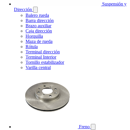
Suspensión y
Dirección
Balero rueda
Barra dirección
Brazo auxiliar
Caja dirección
Horquilla
Maza de rueda
Rótula
Terminal dirección
Terminal Interior
Tornillo estabilizador
Varilla central
Freno