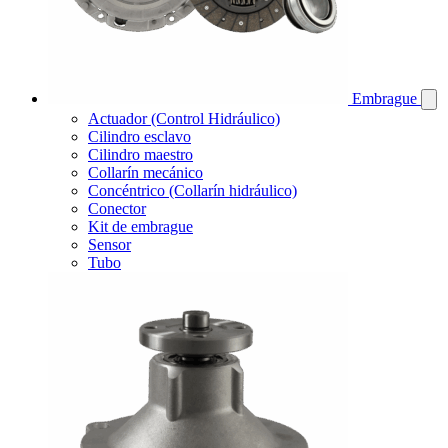
Embrague
Actuador (Control Hidráulico)
Cilindro esclavo
Cilindro maestro
Collarín mecánico
Concéntrico (Collarín hidráulico)
Conector
Kit de embrague
Sensor
Tubo