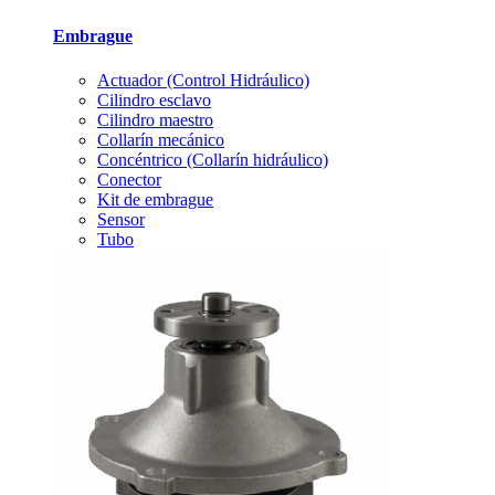
Embrague
Actuador (Control Hidráulico)
Cilindro esclavo
Cilindro maestro
Collarín mecánico
Concéntrico (Collarín hidráulico)
Conector
Kit de embrague
Sensor
Tubo