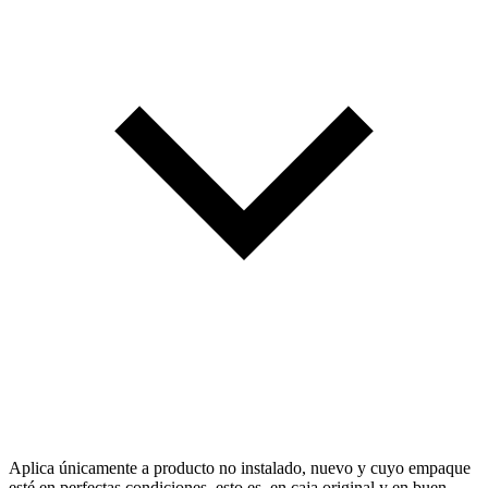
Aplica únicamente a producto no instalado, nuevo y cuyo empaque
esté en perfectas condiciones, esto es, en caja original y en buen