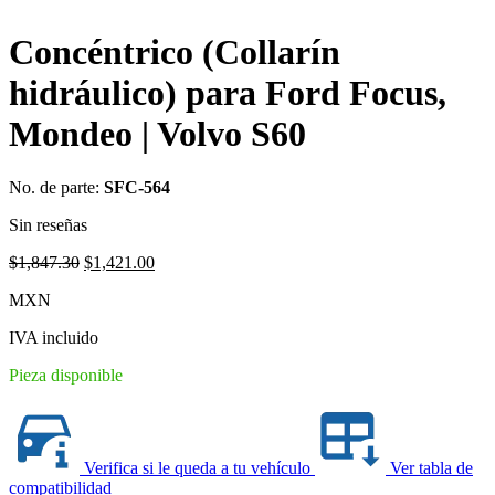
Concéntrico (Collarín
hidráulico) para Ford Focus,
Mondeo | Volvo S60
No. de parte:
SFC-564
Sin reseñas
Original
Current
$
1,847.30
$
1,421.00
price
price
MXN
was:
is:
$1,847.30.
$1,421.00.
IVA incluido
Pieza disponible
Verifica si le queda a tu vehículo
Ver tabla de
compatibilidad