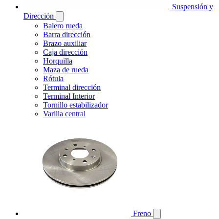
Suspensión y
Dirección
Balero rueda
Barra dirección
Brazo auxiliar
Caja dirección
Horquilla
Maza de rueda
Rótula
Terminal dirección
Terminal Interior
Tornillo estabilizador
Varilla central
Freno