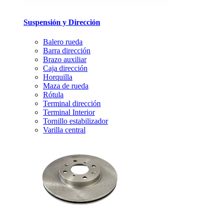
Suspensión y Dirección
Balero rueda
Barra dirección
Brazo auxiliar
Caja dirección
Horquilla
Maza de rueda
Rótula
Terminal dirección
Terminal Interior
Tornillo estabilizador
Varilla central