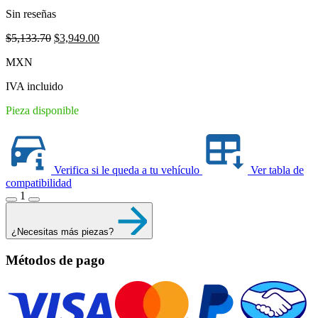
Sin reseñas
Original
Current
$
5,133.70
$
3,949.00
price
price
MXN
was:
is:
$5,133.70.
$3,949.00.
IVA incluido
Pieza disponible
Verifica si le queda a tu vehículo
Ver tabla de
compatibilidad
1
¿Necesitas más piezas?
Métodos de pago