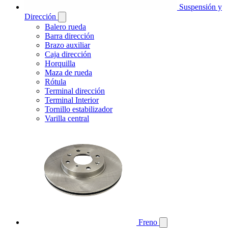
Suspensión y
Dirección
Balero rueda
Barra dirección
Brazo auxiliar
Caja dirección
Horquilla
Maza de rueda
Rótula
Terminal dirección
Terminal Interior
Tornillo estabilizador
Varilla central
Freno