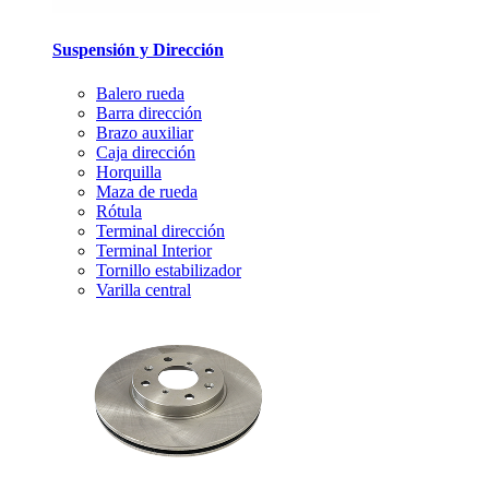
Suspensión y Dirección
Balero rueda
Barra dirección
Brazo auxiliar
Caja dirección
Horquilla
Maza de rueda
Rótula
Terminal dirección
Terminal Interior
Tornillo estabilizador
Varilla central