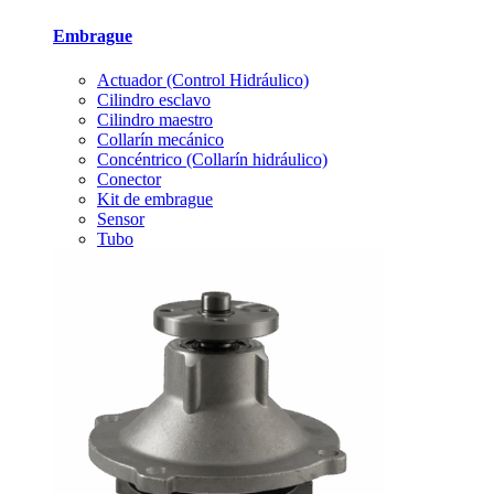
Embrague
Actuador (Control Hidráulico)
Cilindro esclavo
Cilindro maestro
Collarín mecánico
Concéntrico (Collarín hidráulico)
Conector
Kit de embrague
Sensor
Tubo