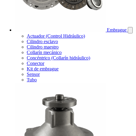
Embrague
Actuador (Control Hidráulico)
Cilindro esclavo
Cilindro maestro
Collarín mecánico
Concéntrico (Collarín hidráulico)
Conector
Kit de embrague
Sensor
Tubo