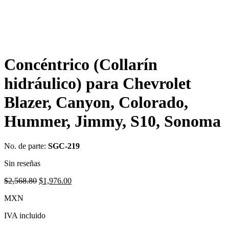
Concéntrico (Collarín
hidráulico) para Chevrolet
Blazer, Canyon, Colorado,
Hummer, Jimmy, S10, Sonoma
No. de parte:
SGC-219
Sin reseñas
Original
Current
$
2,568.80
$
1,976.00
price
price
MXN
was:
is:
$2,568.80.
$1,976.00.
IVA incluido