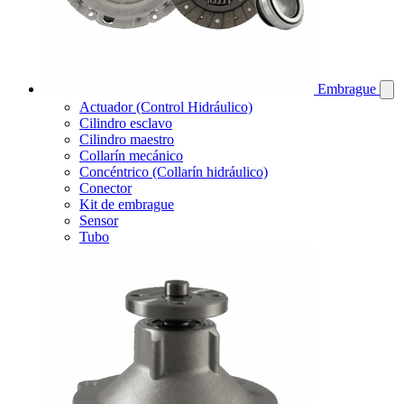
Embrague
Actuador (Control Hidráulico)
Cilindro esclavo
Cilindro maestro
Collarín mecánico
Concéntrico (Collarín hidráulico)
Conector
Kit de embrague
Sensor
Tubo