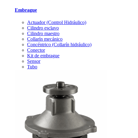
Embrague
Actuador (Control Hidráulico)
Cilindro esclavo
Cilindro maestro
Collarín mecánico
Concéntrico (Collarín hidráulico)
Conector
Kit de embrague
Sensor
Tubo