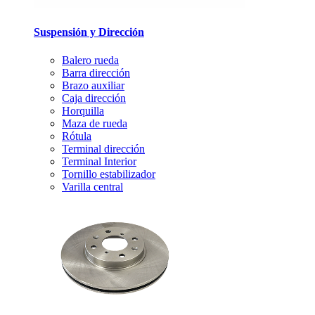
Suspensión y Dirección
Balero rueda
Barra dirección
Brazo auxiliar
Caja dirección
Horquilla
Maza de rueda
Rótula
Terminal dirección
Terminal Interior
Tornillo estabilizador
Varilla central