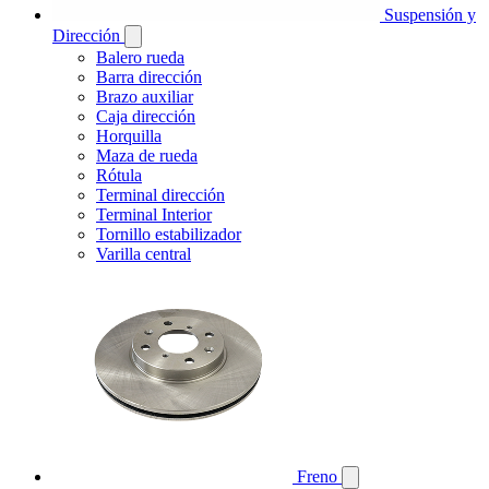
Suspensión y
Dirección
Balero rueda
Barra dirección
Brazo auxiliar
Caja dirección
Horquilla
Maza de rueda
Rótula
Terminal dirección
Terminal Interior
Tornillo estabilizador
Varilla central
Freno