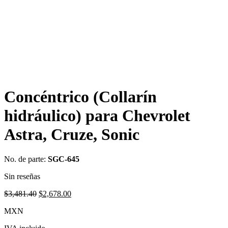
Concéntrico (Collarín
hidráulico) para Chevrolet
Astra, Cruze, Sonic
No. de parte:
SGC-645
Sin reseñas
Original
Current
$
3,481.40
$
2,678.00
price
price
MXN
was:
is:
$3,481.40.
$2,678.00.