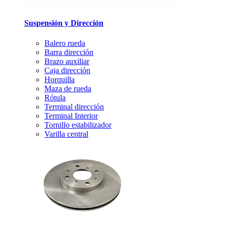
Suspensión y Dirección
Balero rueda
Barra dirección
Brazo auxiliar
Caja dirección
Horquilla
Maza de rueda
Rótula
Terminal dirección
Terminal Interior
Tornillo estabilizador
Varilla central