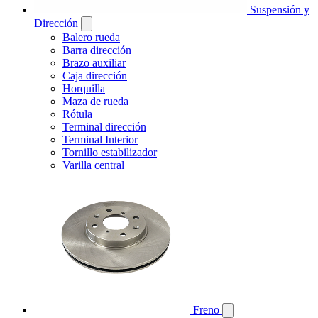
Suspensión y
Dirección
Balero rueda
Barra dirección
Brazo auxiliar
Caja dirección
Horquilla
Maza de rueda
Rótula
Terminal dirección
Terminal Interior
Tornillo estabilizador
Varilla central
Freno