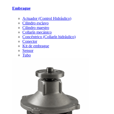
Embrague
Actuador (Control Hidráulico)
Cilindro esclavo
Cilindro maestro
Collarín mecánico
Concéntrico (Collarín hidráulico)
Conector
Kit de embrague
Sensor
Tubo