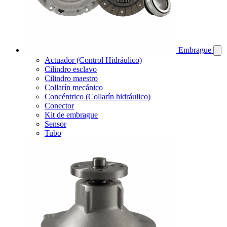
Embrague
Actuador (Control Hidráulico)
Cilindro esclavo
Cilindro maestro
Collarín mecánico
Concéntrico (Collarín hidráulico)
Conector
Kit de embrague
Sensor
Tubo