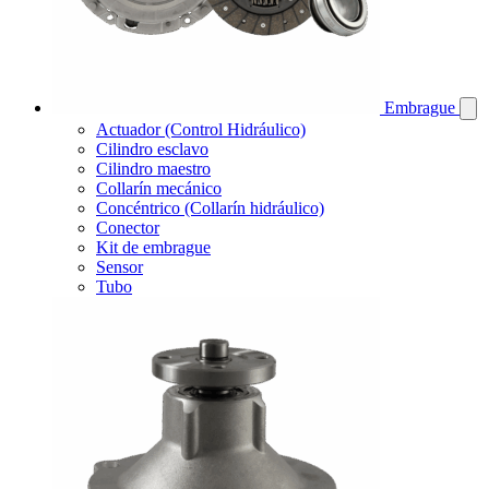
Embrague
Actuador (Control Hidráulico)
Cilindro esclavo
Cilindro maestro
Collarín mecánico
Concéntrico (Collarín hidráulico)
Conector
Kit de embrague
Sensor
Tubo