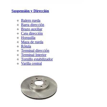
Suspensión y Dirección
Balero rueda
Barra dirección
Brazo auxiliar
Caja dirección
Horquilla
Maza de rueda
Rótula
Terminal dirección
Terminal Interior
Tornillo estabilizador
Varilla central