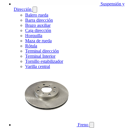
Suspensión y
Dirección
Balero rueda
Barra dirección
Brazo auxiliar
Caja dirección
Horquilla
Maza de rueda
Rótula
Terminal dirección
Terminal Interior
Tornillo estabilizador
Varilla central
Freno