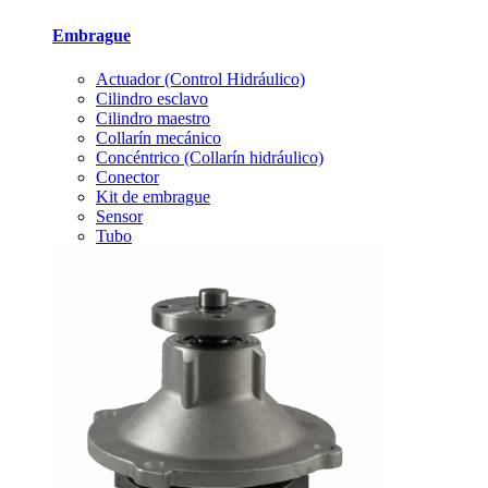
Embrague
Actuador (Control Hidráulico)
Cilindro esclavo
Cilindro maestro
Collarín mecánico
Concéntrico (Collarín hidráulico)
Conector
Kit de embrague
Sensor
Tubo