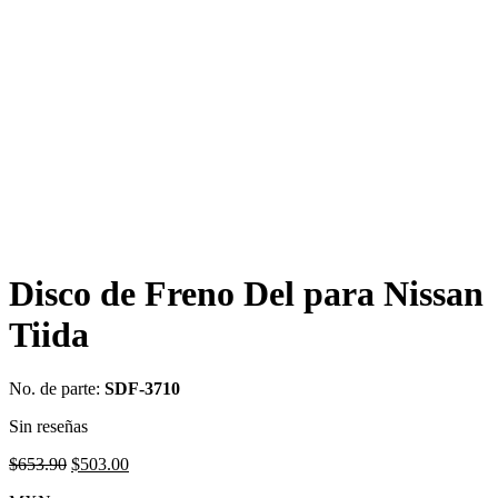
Disco de Freno Del para Nissan
Tiida
No. de parte:
SDF-3710
Sin reseñas
Original
Current
$
653.90
$
503.00
price
price