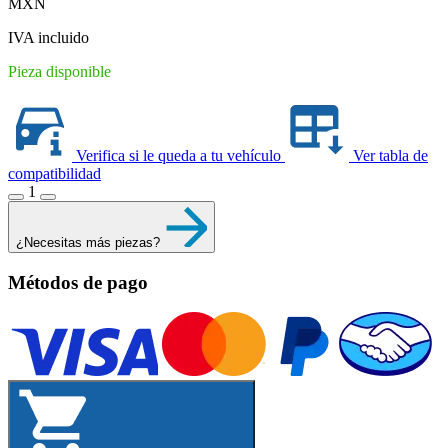
MXN
was:
is:
$653.90.
$503.00.
IVA incluido
Pieza disponible
Verifica si le queda a tu vehículo
Ver tabla de
compatibilidad
1
¿Necesitas más piezas?
Métodos de pago