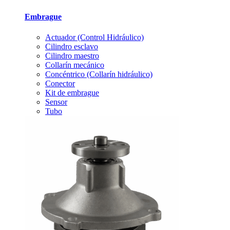
Embrague
Actuador (Control Hidráulico)
Cilindro esclavo
Cilindro maestro
Collarín mecánico
Concéntrico (Collarín hidráulico)
Conector
Kit de embrague
Sensor
Tubo