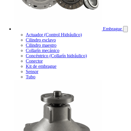
Embrague
Actuador (Control Hidráulico)
Cilindro esclavo
Cilindro maestro
Collarín mecánico
Concéntrico (Collarín hidráulico)
Conector
Kit de embrague
Sensor
Tubo