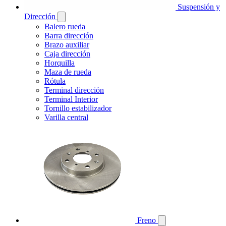
Suspensión y
Dirección
Balero rueda
Barra dirección
Brazo auxiliar
Caja dirección
Horquilla
Maza de rueda
Rótula
Terminal dirección
Terminal Interior
Tornillo estabilizador
Varilla central
Freno