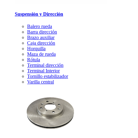
Suspensión y Dirección
Balero rueda
Barra dirección
Brazo auxiliar
Caja dirección
Horquilla
Maza de rueda
Rótula
Terminal dirección
Terminal Interior
Tornillo estabilizador
Varilla central