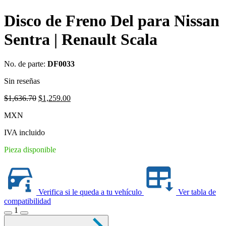
Disco de Freno Del para Nissan
Sentra | Renault Scala
No. de parte:
DF0033
Sin reseñas
Original
Current
$
1,636.70
$
1,259.00
price
price
MXN
was:
is:
$1,636.70.
$1,259.00.
IVA incluido
Pieza disponible
Verifica si le queda a tu vehículo
Ver tabla de
compatibilidad
1