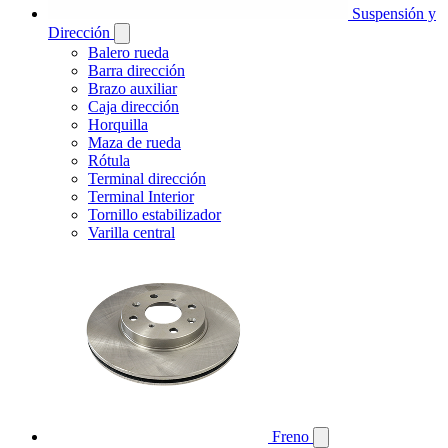
Suspensión y
Dirección
Balero rueda
Barra dirección
Brazo auxiliar
Caja dirección
Horquilla
Maza de rueda
Rótula
Terminal dirección
Terminal Interior
Tornillo estabilizador
Varilla central
Freno