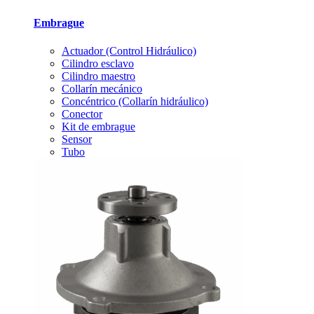
Embrague
Actuador (Control Hidráulico)
Cilindro esclavo
Cilindro maestro
Collarín mecánico
Concéntrico (Collarín hidráulico)
Conector
Kit de embrague
Sensor
Tubo