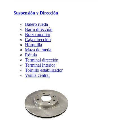
Suspensión y Dirección
Balero rueda
Barra dirección
Brazo auxiliar
Caja dirección
Horquilla
Maza de rueda
Rótula
Terminal dirección
Terminal Interior
Tornillo estabilizador
Varilla central