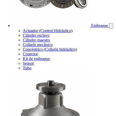
Embrague
Actuador (Control Hidráulico)
Cilindro esclavo
Cilindro maestro
Collarín mecánico
Concéntrico (Collarín hidráulico)
Conector
Kit de embrague
Sensor
Tubo