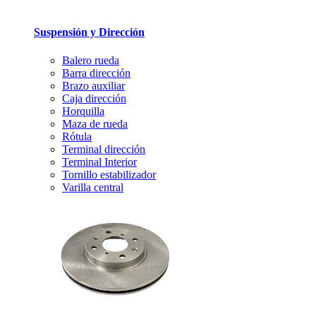
Suspensión y Dirección
Balero rueda
Barra dirección
Brazo auxiliar
Caja dirección
Horquilla
Maza de rueda
Rótula
Terminal dirección
Terminal Interior
Tornillo estabilizador
Varilla central