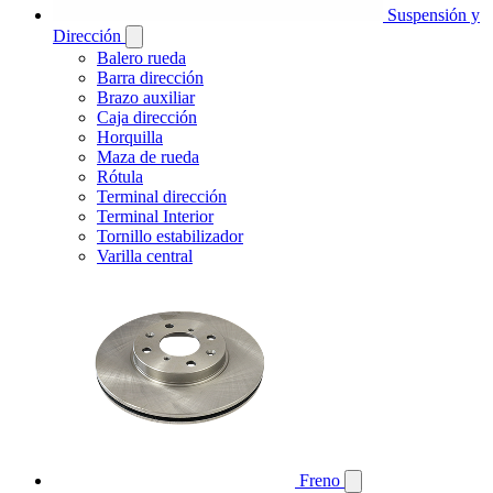
Suspensión y
Dirección
Balero rueda
Barra dirección
Brazo auxiliar
Caja dirección
Horquilla
Maza de rueda
Rótula
Terminal dirección
Terminal Interior
Tornillo estabilizador
Varilla central
Freno