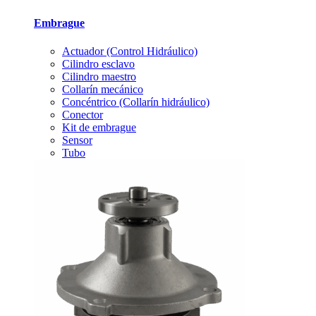
Embrague
Actuador (Control Hidráulico)
Cilindro esclavo
Cilindro maestro
Collarín mecánico
Concéntrico (Collarín hidráulico)
Conector
Kit de embrague
Sensor
Tubo