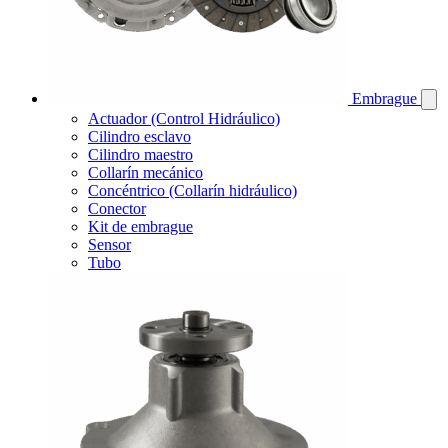
Embrague
Actuador (Control Hidráulico)
Cilindro esclavo
Cilindro maestro
Collarín mecánico
Concéntrico (Collarín hidráulico)
Conector
Kit de embrague
Sensor
Tubo