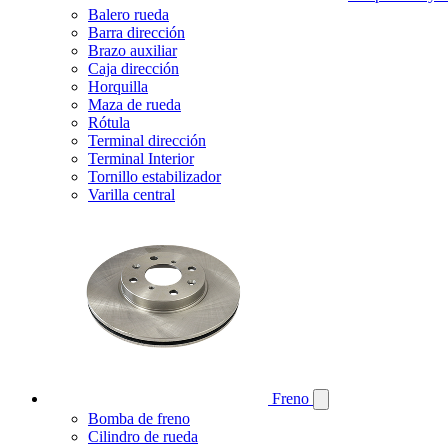
Balero rueda
Barra dirección
Brazo auxiliar
Caja dirección
Horquilla
Maza de rueda
Rótula
Terminal dirección
Terminal Interior
Tornillo estabilizador
Varilla central
Freno
Bomba de freno
Cilindro de rueda