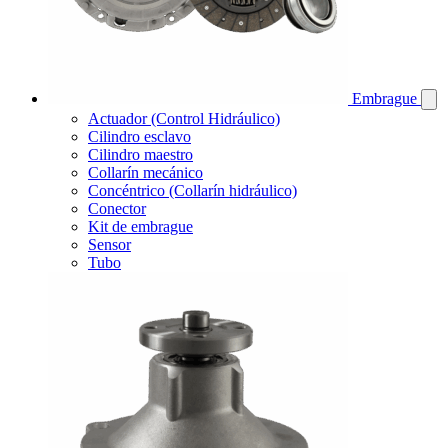
Embrague
Actuador (Control Hidráulico)
Cilindro esclavo
Cilindro maestro
Collarín mecánico
Concéntrico (Collarín hidráulico)
Conector
Kit de embrague
Sensor
Tubo