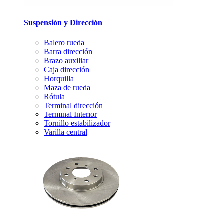
Suspensión y Dirección
Balero rueda
Barra dirección
Brazo auxiliar
Caja dirección
Horquilla
Maza de rueda
Rótula
Terminal dirección
Terminal Interior
Tornillo estabilizador
Varilla central