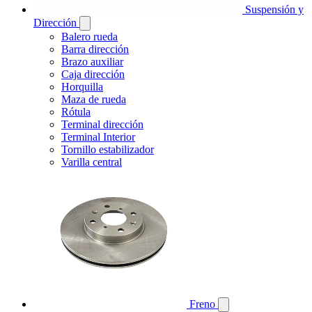
Suspensión y
Dirección
Balero rueda
Barra dirección
Brazo auxiliar
Caja dirección
Horquilla
Maza de rueda
Rótula
Terminal dirección
Terminal Interior
Tornillo estabilizador
Varilla central
Freno