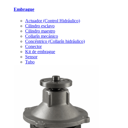
Embrague
Actuador (Control Hidráulico)
Cilindro esclavo
Cilindro maestro
Collarín mecánico
Concéntrico (Collarín hidráulico)
Conector
Kit de embrague
Sensor
Tubo