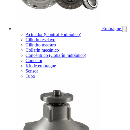
Embrague
Actuador (Control Hidráulico)
Cilindro esclavo
Cilindro maestro
Collarín mecánico
Concéntrico (Collarín hidráulico)
Conector
Kit de embrague
Sensor
Tubo