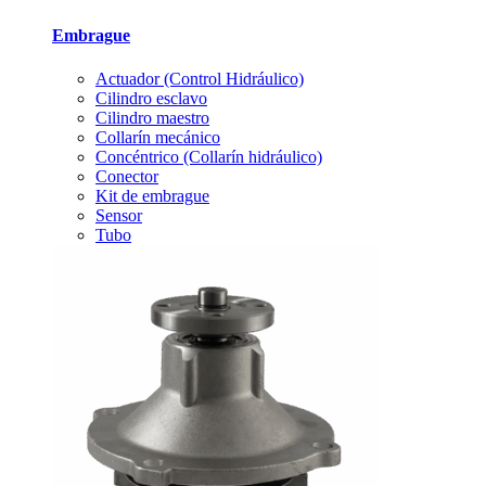
Embrague
Actuador (Control Hidráulico)
Cilindro esclavo
Cilindro maestro
Collarín mecánico
Concéntrico (Collarín hidráulico)
Conector
Kit de embrague
Sensor
Tubo