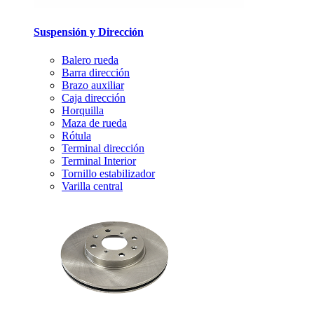
Suspensión y Dirección
Balero rueda
Barra dirección
Brazo auxiliar
Caja dirección
Horquilla
Maza de rueda
Rótula
Terminal dirección
Terminal Interior
Tornillo estabilizador
Varilla central