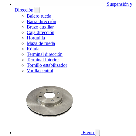
Suspensión y
Dirección
Balero rueda
Barra dirección
Brazo auxiliar
Caja dirección
Horquilla
Maza de rueda
Rótula
Terminal dirección
Terminal Interior
Tornillo estabilizador
Varilla central
Freno