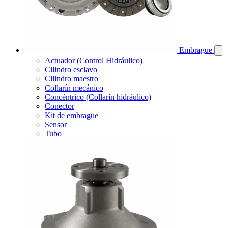
Embrague
Actuador (Control Hidráulico)
Cilindro esclavo
Cilindro maestro
Collarín mecánico
Concéntrico (Collarín hidráulico)
Conector
Kit de embrague
Sensor
Tubo