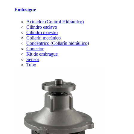
Embrague
Actuador (Control Hidráulico)
Cilindro esclavo
Cilindro maestro
Collarín mecánico
Concéntrico (Collarín hidráulico)
Conector
Kit de embrague
Sensor
Tubo