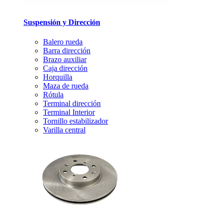
Suspensión y Dirección
Balero rueda
Barra dirección
Brazo auxiliar
Caja dirección
Horquilla
Maza de rueda
Rótula
Terminal dirección
Terminal Interior
Tornillo estabilizador
Varilla central