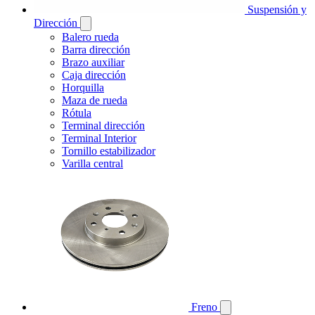
Suspensión y
Dirección
Balero rueda
Barra dirección
Brazo auxiliar
Caja dirección
Horquilla
Maza de rueda
Rótula
Terminal dirección
Terminal Interior
Tornillo estabilizador
Varilla central
Freno