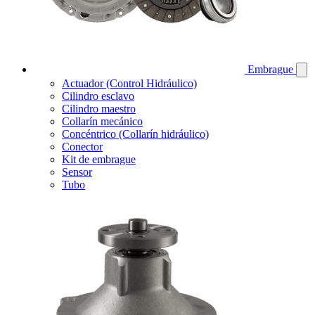
Embrague
Actuador (Control Hidráulico)
Cilindro esclavo
Cilindro maestro
Collarín mecánico
Concéntrico (Collarín hidráulico)
Conector
Kit de embrague
Sensor
Tubo