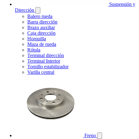
Suspensión y
Dirección
Balero rueda
Barra dirección
Brazo auxiliar
Caja dirección
Horquilla
Maza de rueda
Rótula
Terminal dirección
Terminal Interior
Tornillo estabilizador
Varilla central
Freno