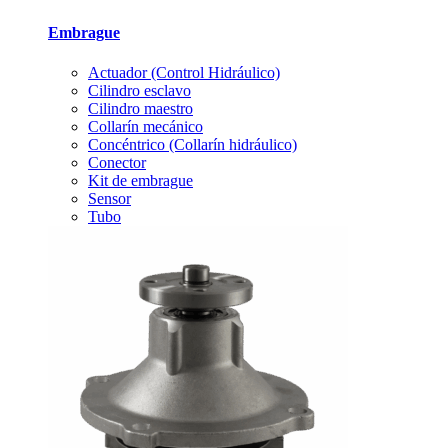
Embrague
Actuador (Control Hidráulico)
Cilindro esclavo
Cilindro maestro
Collarín mecánico
Concéntrico (Collarín hidráulico)
Conector
Kit de embrague
Sensor
Tubo