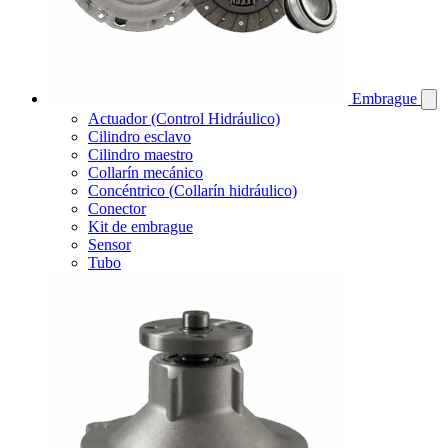
Embrague
Actuador (Control Hidráulico)
Cilindro esclavo
Cilindro maestro
Collarín mecánico
Concéntrico (Collarín hidráulico)
Conector
Kit de embrague
Sensor
Tubo