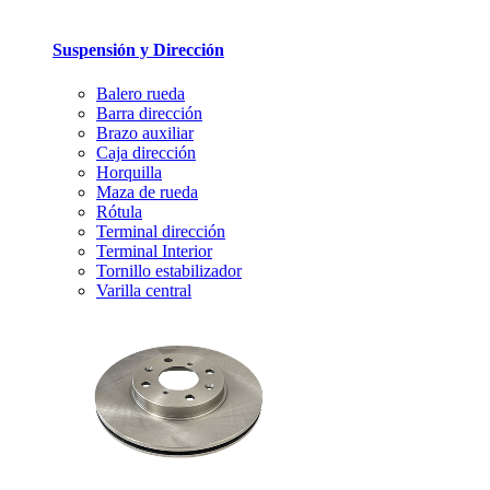
Suspensión y Dirección
Balero rueda
Barra dirección
Brazo auxiliar
Caja dirección
Horquilla
Maza de rueda
Rótula
Terminal dirección
Terminal Interior
Tornillo estabilizador
Varilla central