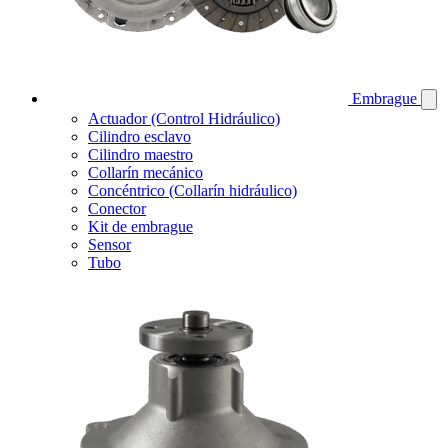
Embrague
Actuador (Control Hidráulico)
Cilindro esclavo
Cilindro maestro
Collarín mecánico
Concéntrico (Collarín hidráulico)
Conector
Kit de embrague
Sensor
Tubo