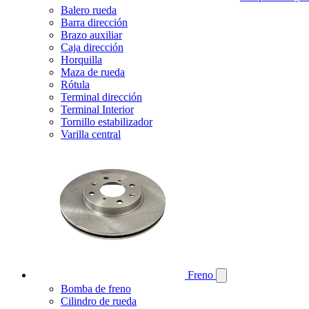
Balero rueda
Barra dirección
Brazo auxiliar
Caja dirección
Horquilla
Maza de rueda
Rótula
Terminal dirección
Terminal Interior
Tornillo estabilizador
Varilla central
Freno
Bomba de freno
Cilindro de rueda