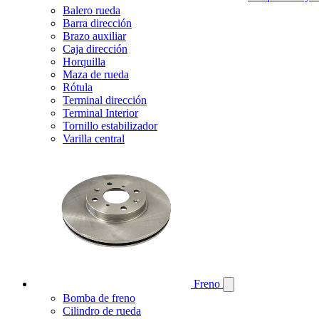
Balero rueda
Barra dirección
Brazo auxiliar
Caja dirección
Horquilla
Maza de rueda
Rótula
Terminal dirección
Terminal Interior
Tornillo estabilizador
Varilla central
Freno
Bomba de freno
Cilindro de rueda