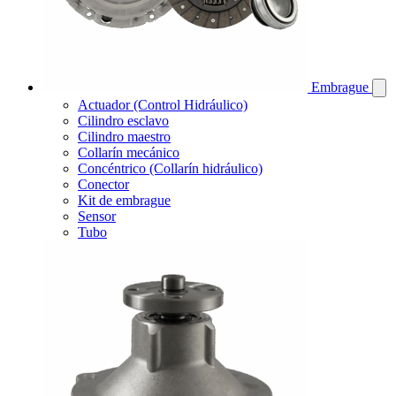
Embrague
Actuador (Control Hidráulico)
Cilindro esclavo
Cilindro maestro
Collarín mecánico
Concéntrico (Collarín hidráulico)
Conector
Kit de embrague
Sensor
Tubo