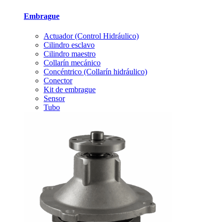
Embrague
Actuador (Control Hidráulico)
Cilindro esclavo
Cilindro maestro
Collarín mecánico
Concéntrico (Collarín hidráulico)
Conector
Kit de embrague
Sensor
Tubo