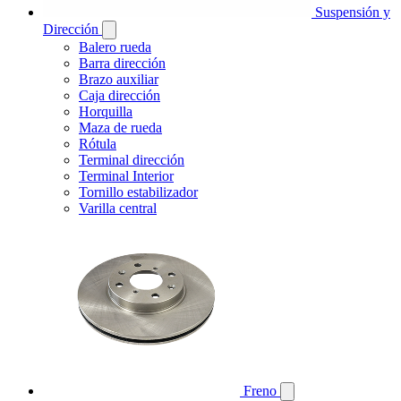
Suspensión y
Dirección
Balero rueda
Barra dirección
Brazo auxiliar
Caja dirección
Horquilla
Maza de rueda
Rótula
Terminal dirección
Terminal Interior
Tornillo estabilizador
Varilla central
Freno