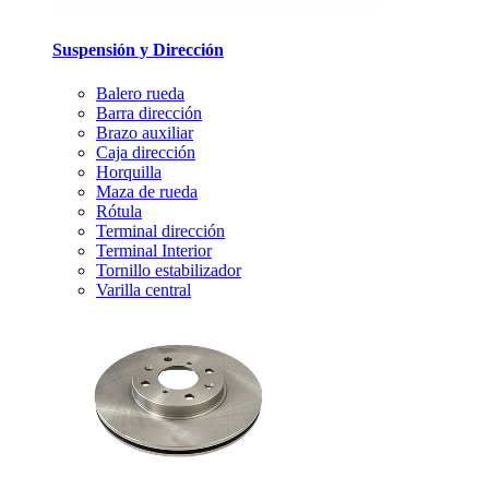
Suspensión y Dirección
Balero rueda
Barra dirección
Brazo auxiliar
Caja dirección
Horquilla
Maza de rueda
Rótula
Terminal dirección
Terminal Interior
Tornillo estabilizador
Varilla central