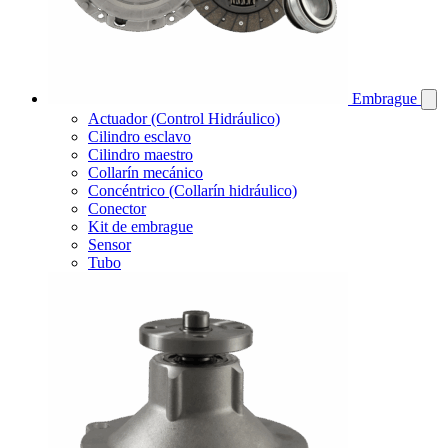
Embrague
Actuador (Control Hidráulico)
Cilindro esclavo
Cilindro maestro
Collarín mecánico
Concéntrico (Collarín hidráulico)
Conector
Kit de embrague
Sensor
Tubo