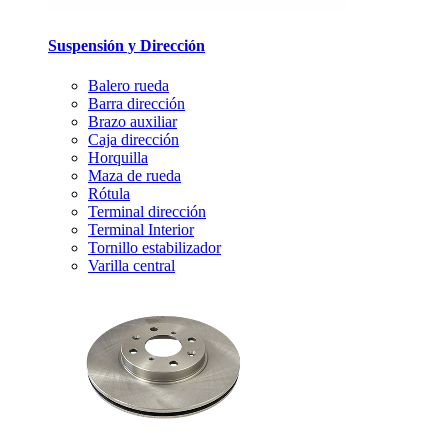
Suspensión y Dirección
Balero rueda
Barra dirección
Brazo auxiliar
Caja dirección
Horquilla
Maza de rueda
Rótula
Terminal dirección
Terminal Interior
Tornillo estabilizador
Varilla central