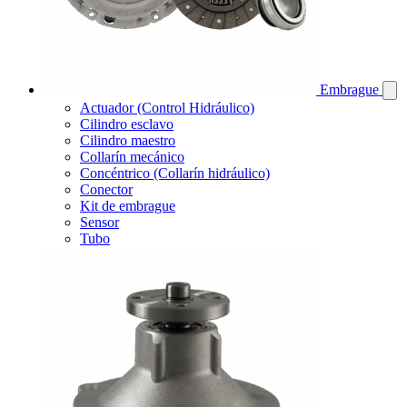
Embrague
Actuador (Control Hidráulico)
Cilindro esclavo
Cilindro maestro
Collarín mecánico
Concéntrico (Collarín hidráulico)
Conector
Kit de embrague
Sensor
Tubo