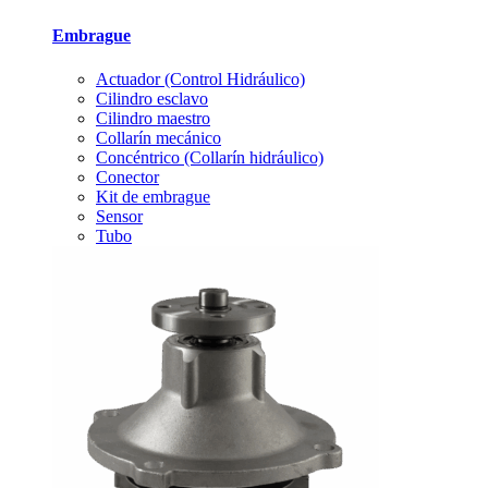
Embrague
Actuador (Control Hidráulico)
Cilindro esclavo
Cilindro maestro
Collarín mecánico
Concéntrico (Collarín hidráulico)
Conector
Kit de embrague
Sensor
Tubo