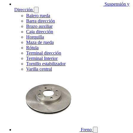
Suspensión y
Dirección
Balero rueda
Barra dirección
Brazo auxiliar
Caja dirección
Horquilla
Maza de rueda
Rótula
Terminal dirección
Terminal Interior
Tornillo estabilizador
Varilla central
Freno