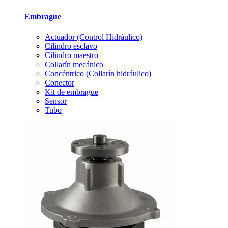
Embrague
Actuador (Control Hidráulico)
Cilindro esclavo
Cilindro maestro
Collarín mecánico
Concéntrico (Collarín hidráulico)
Conector
Kit de embrague
Sensor
Tubo