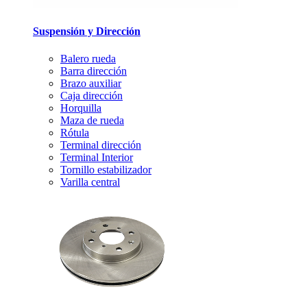
Suspensión y Dirección
Balero rueda
Barra dirección
Brazo auxiliar
Caja dirección
Horquilla
Maza de rueda
Rótula
Terminal dirección
Terminal Interior
Tornillo estabilizador
Varilla central