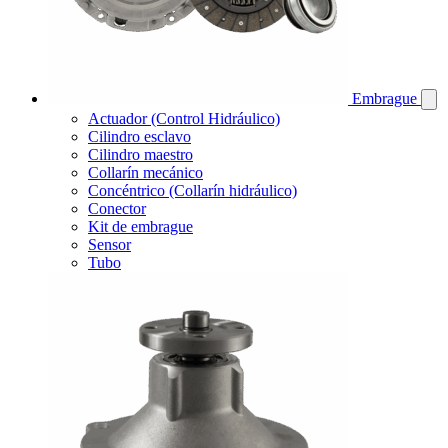
Embrague
Actuador (Control Hidráulico)
Cilindro esclavo
Cilindro maestro
Collarín mecánico
Concéntrico (Collarín hidráulico)
Conector
Kit de embrague
Sensor
Tubo