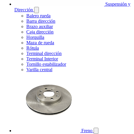
Suspensión y
Dirección
Balero rueda
Barra dirección
Brazo auxiliar
Caja dirección
Horquilla
Maza de rueda
Rótula
Terminal dirección
Terminal Interior
Tornillo estabilizador
Varilla central
Freno