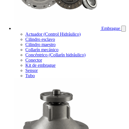
Embrague
Actuador (Control Hidráulico)
Cilindro esclavo
Cilindro maestro
Collarín mecánico
Concéntrico (Collarín hidráulico)
Conector
Kit de embrague
Sensor
Tubo