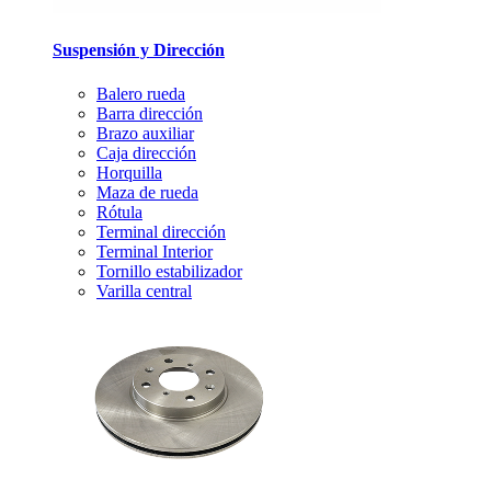
Suspensión y Dirección
Balero rueda
Barra dirección
Brazo auxiliar
Caja dirección
Horquilla
Maza de rueda
Rótula
Terminal dirección
Terminal Interior
Tornillo estabilizador
Varilla central