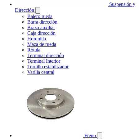
Suspensión y
Dirección
Balero rueda
Barra dirección
Brazo auxiliar
Caja dirección
Horquilla
Maza de rueda
Rótula
Terminal dirección
Terminal Interior
Tornillo estabilizador
Varilla central
Freno