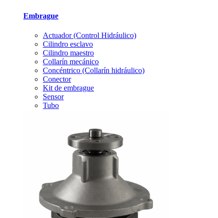
Embrague
Actuador (Control Hidráulico)
Cilindro esclavo
Cilindro maestro
Collarín mecánico
Concéntrico (Collarín hidráulico)
Conector
Kit de embrague
Sensor
Tubo