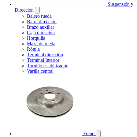
Suspensión y
Dirección
Balero rueda
Barra dirección
Brazo auxiliar
Caja dirección
Horquilla
Maza de rueda
Rótula
Terminal dirección
Terminal Interior
Tornillo estabilizador
Varilla central
Freno