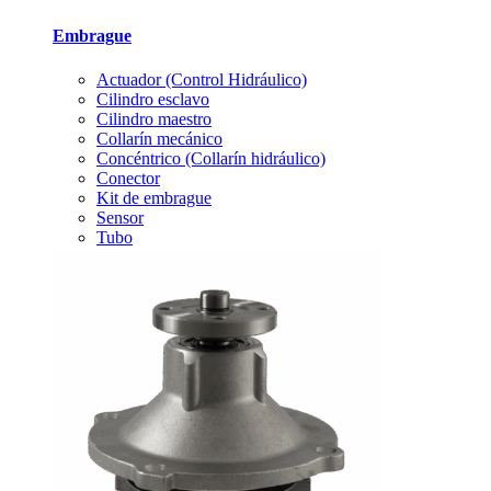
Embrague
Actuador (Control Hidráulico)
Cilindro esclavo
Cilindro maestro
Collarín mecánico
Concéntrico (Collarín hidráulico)
Conector
Kit de embrague
Sensor
Tubo