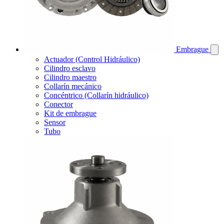
Embrague
Actuador (Control Hidráulico)
Cilindro esclavo
Cilindro maestro
Collarín mecánico
Concéntrico (Collarín hidráulico)
Conector
Kit de embrague
Sensor
Tubo