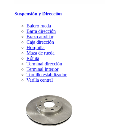
Suspensión y Dirección
Balero rueda
Barra dirección
Brazo auxiliar
Caja dirección
Horquilla
Maza de rueda
Rótula
Terminal dirección
Terminal Interior
Tornillo estabilizador
Varilla central