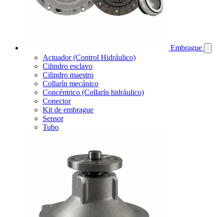
Embrague
Actuador (Control Hidráulico)
Cilindro esclavo
Cilindro maestro
Collarín mecánico
Concéntrico (Collarín hidráulico)
Conector
Kit de embrague
Sensor
Tubo