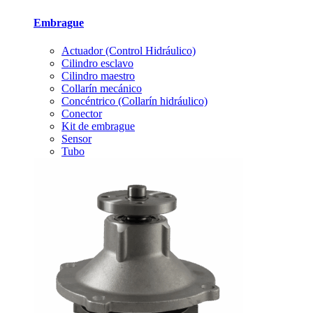
Embrague
Actuador (Control Hidráulico)
Cilindro esclavo
Cilindro maestro
Collarín mecánico
Concéntrico (Collarín hidráulico)
Conector
Kit de embrague
Sensor
Tubo