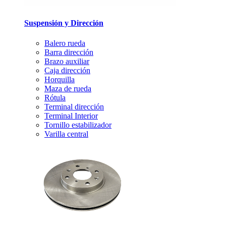
Suspensión y Dirección
Balero rueda
Barra dirección
Brazo auxiliar
Caja dirección
Horquilla
Maza de rueda
Rótula
Terminal dirección
Terminal Interior
Tornillo estabilizador
Varilla central