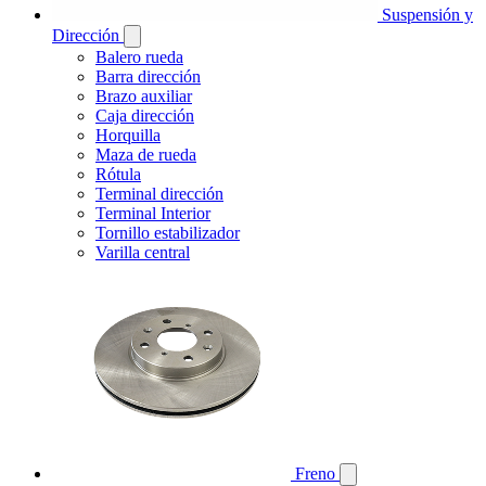
Suspensión y
Dirección
Balero rueda
Barra dirección
Brazo auxiliar
Caja dirección
Horquilla
Maza de rueda
Rótula
Terminal dirección
Terminal Interior
Tornillo estabilizador
Varilla central
Freno