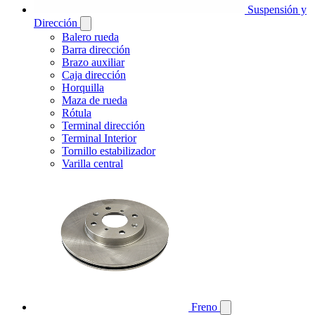
Suspensión y
Dirección
Balero rueda
Barra dirección
Brazo auxiliar
Caja dirección
Horquilla
Maza de rueda
Rótula
Terminal dirección
Terminal Interior
Tornillo estabilizador
Varilla central
Freno