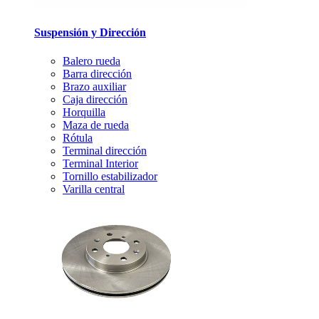
Suspensión y Dirección
Balero rueda
Barra dirección
Brazo auxiliar
Caja dirección
Horquilla
Maza de rueda
Rótula
Terminal dirección
Terminal Interior
Tornillo estabilizador
Varilla central