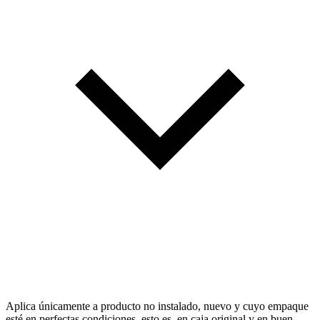
Aplica únicamente a producto no instalado, nuevo y cuyo empaque
esté en perfectas condiciones, esto es, en caja original y en buen