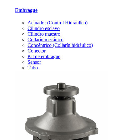
Embrague
Actuador (Control Hidráulico)
Cilindro esclavo
Cilindro maestro
Collarín mecánico
Concéntrico (Collarín hidráulico)
Conector
Kit de embrague
Sensor
Tubo