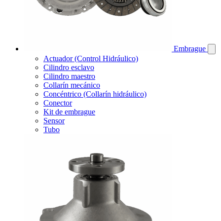
Embrague
Actuador (Control Hidráulico)
Cilindro esclavo
Cilindro maestro
Collarín mecánico
Concéntrico (Collarín hidráulico)
Conector
Kit de embrague
Sensor
Tubo