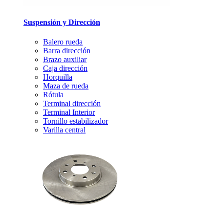
Suspensión y Dirección
Balero rueda
Barra dirección
Brazo auxiliar
Caja dirección
Horquilla
Maza de rueda
Rótula
Terminal dirección
Terminal Interior
Tornillo estabilizador
Varilla central