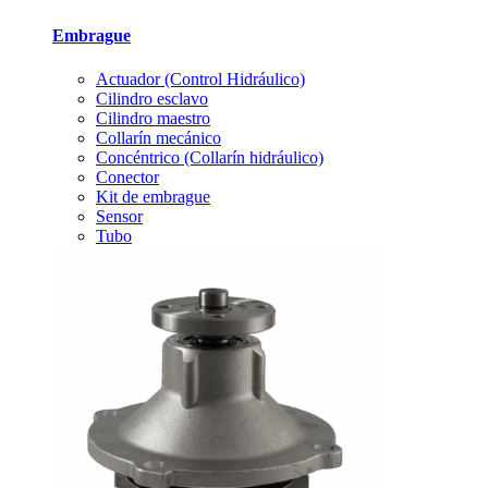
Embrague
Actuador (Control Hidráulico)
Cilindro esclavo
Cilindro maestro
Collarín mecánico
Concéntrico (Collarín hidráulico)
Conector
Kit de embrague
Sensor
Tubo