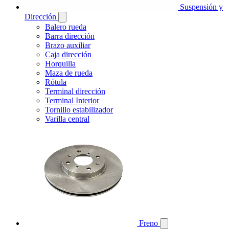
Suspensión y
Dirección
Balero rueda
Barra dirección
Brazo auxiliar
Caja dirección
Horquilla
Maza de rueda
Rótula
Terminal dirección
Terminal Interior
Tornillo estabilizador
Varilla central
Freno