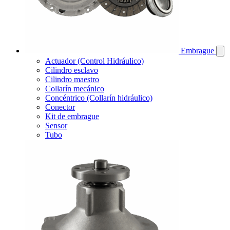
Embrague
Actuador (Control Hidráulico)
Cilindro esclavo
Cilindro maestro
Collarín mecánico
Concéntrico (Collarín hidráulico)
Conector
Kit de embrague
Sensor
Tubo