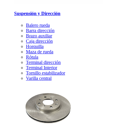
Suspensión y Dirección
Balero rueda
Barra dirección
Brazo auxiliar
Caja dirección
Horquilla
Maza de rueda
Rótula
Terminal dirección
Terminal Interior
Tornillo estabilizador
Varilla central