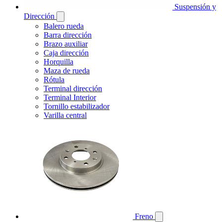
Suspensión y
Dirección
Balero rueda
Barra dirección
Brazo auxiliar
Caja dirección
Horquilla
Maza de rueda
Rótula
Terminal dirección
Terminal Interior
Tornillo estabilizador
Varilla central
Freno