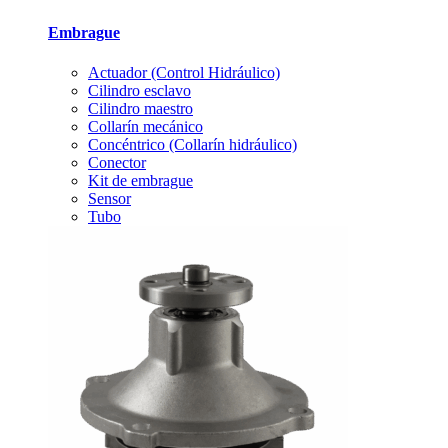
Embrague
Actuador (Control Hidráulico)
Cilindro esclavo
Cilindro maestro
Collarín mecánico
Concéntrico (Collarín hidráulico)
Conector
Kit de embrague
Sensor
Tubo