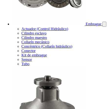
Embrague
Actuador (Control Hidráulico)
Cilindro esclavo
Cilindro maestro
Collarín mecánico
Concéntrico (Collarín hidráulico)
Conector
Kit de embrague
Sensor
Tubo